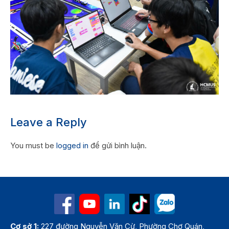
Leave a Reply
You must be
logged in
để gửi bình luận.
Cơ sở 1:
227 đường Nguyễn Văn Cừ, Phường Chợ Quán,