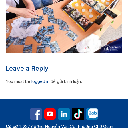
Leave a Reply
You must be
logged in
để gửi bình luận.
Cơ sở 1:
227 đường Nguyễn Văn Cừ, Phường Chợ Quán,