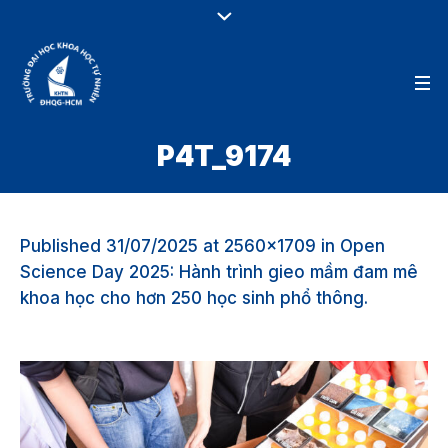
P4T_9174
Published
31/07/2025
at 2560×1709 in
Open
Science Day 2025: Hành trình gieo mầm đam mê
khoa học cho hơn 250 học sinh phổ thông
.