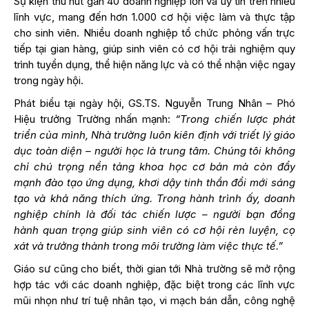
Sự kiện thu hút gần 40 doanh nghiệp lớn và uy tín trên nhiều
lĩnh vực, mang đến hơn 1.000 cơ hội việc làm và thực tập
cho sinh viên. Nhiều doanh nghiệp tổ chức phỏng vấn trực
tiếp tại gian hàng, giúp sinh viên có cơ hội trải nghiệm quy
trình tuyển dụng, thể hiện năng lực và có thể nhận việc ngay
trong ngày hội.
Phát biểu tại ngày hội, GS.TS. Nguyễn Trung Nhân – Phó
Hiệu trưởng Trường nhấn mạnh:
“Trong chiến lược phát
triển của mình, Nhà trường luôn kiên định với triết lý giáo
dục toàn diện – người học là trung tâm. Chúng tôi không
chỉ chú trọng nền tảng khoa học cơ bản mà còn đẩy
mạnh đào tạo ứng dụng, khơi dậy tinh thần đổi mới sáng
tạo và khả năng thích ứng. Trong hành trình ấy, doanh
nghiệp chính là đối tác chiến lược – người bạn đồng
hành quan trọng giúp sinh viên có cơ hội rèn luyện, cọ
xát và trưởng thành trong môi trường làm việc thực tế.”
Giáo sư cũng cho biết, thời gian tới Nhà trường sẽ mở rộng
hợp tác với các doanh nghiệp, đặc biệt trong các lĩnh vực
mũi nhọn như trí tuệ nhân tạo, vi mạch bán dẫn, công nghệ