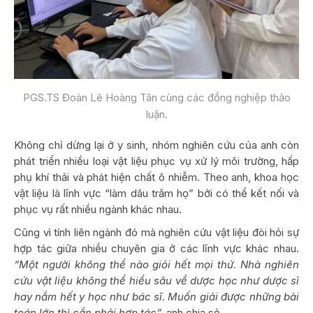
PGS.TS Đoàn Lê Hoàng Tân cùng các đồng nghiệp thảo
luận.
Không chỉ dừng lại ở y sinh, nhóm nghiên cứu của anh còn
phát triển nhiều loại vật liệu phục vụ xử lý môi trường, hấp
phụ khí thải và phát hiện chất ô nhiễm. Theo anh, khoa học
vật liệu là lĩnh vực “làm dâu trăm họ” bởi có thể kết nối và
phục vụ rất nhiều ngành khác nhau.
Cũng vì tính liên ngành đó mà nghiên cứu vật liệu đòi hỏi sự
hợp tác giữa nhiều chuyên gia ở các lĩnh vực khác nhau.
“Một người không thể nào giỏi hết mọi thứ. Nhà nghiên
cứu vật liệu không thể hiểu sâu về dược học như dược sĩ
hay nắm hết y học như bác sĩ. Muốn giải được những bài
toán lớn thì cần phải hợp tác”,
anh chia sẻ.