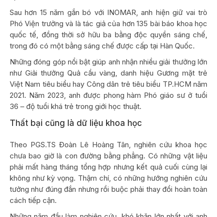
Sau hơn 15 năm gắn bó với INOMAR, anh hiện giữ vai trò
Phó Viện trưởng và là tác giả của hơn 135 bài báo khoa học
quốc tế, đồng thời sở hữu ba bằng độc quyền sáng chế,
trong đó có một bằng sáng chế được cấp tại Hàn Quốc.
Những đóng góp nổi bật giúp anh nhận nhiều giải thưởng lớn
như Giải thưởng Quả cầu vàng, danh hiệu Gương mặt trẻ
Việt Nam tiêu biểu hay Công dân trẻ tiêu biểu TP.HCM năm
2021. Năm 2023, anh được phong hàm Phó giáo sư ở tuổi
36 – độ tuổi khá trẻ trong giới học thuật.
Thất bại cũng là dữ liệu khoa học
Theo PGS.TS Đoàn Lê Hoàng Tân, nghiên cứu khoa học
chưa bao giờ là con đường bằng phẳng. Có những vật liệu
phải mất hàng tháng tổng hợp nhưng kết quả cuối cùng lại
không như kỳ vọng. Thậm chí, có những hướng nghiên cứu
tưởng như đúng đắn nhưng rồi buộc phải thay đổi hoàn toàn
cách tiếp cận.
Những năm đầu làm nghiên cứu, khó khăn lớn nhất với anh