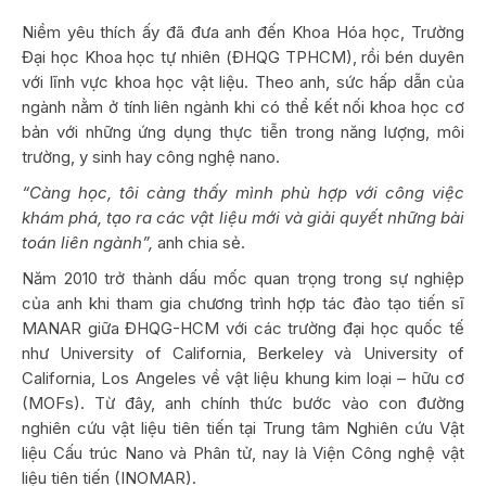
Niềm yêu thích ấy đã đưa anh đến Khoa Hóa học, Trường
Đại học Khoa học tự nhiên (ĐHQG TPHCM), rồi bén duyên
với lĩnh vực khoa học vật liệu. Theo anh, sức hấp dẫn của
ngành nằm ở tính liên ngành khi có thể kết nối khoa học cơ
bản với những ứng dụng thực tiễn trong năng lượng, môi
trường, y sinh hay công nghệ nano.
“Càng học, tôi càng thấy mình phù hợp với công việc
khám phá, tạo ra các vật liệu mới và giải quyết những bài
toán liên ngành”,
anh chia sẻ.
Năm 2010 trở thành dấu mốc quan trọng trong sự nghiệp
của anh khi tham gia chương trình hợp tác đào tạo tiến sĩ
MANAR giữa ĐHQG-HCM với các trường đại học quốc tế
như University of California, Berkeley và University of
California, Los Angeles về vật liệu khung kim loại – hữu cơ
(MOFs). Từ đây, anh chính thức bước vào con đường
nghiên cứu vật liệu tiên tiến tại Trung tâm Nghiên cứu Vật
liệu Cấu trúc Nano và Phân tử, nay là Viện Công nghệ vật
liệu tiên tiến (INOMAR).