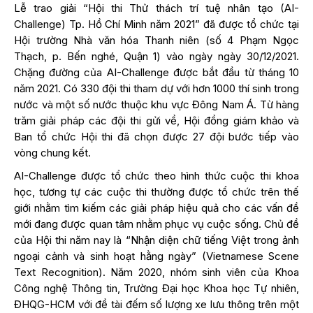
Lễ trao giải “Hội thi Thử thách trí tuệ nhân tạo (AI-
Challenge) Tp. Hồ Chí Minh năm 2021” đã được tổ chức tại
Hội trường Nhà văn hóa Thanh niên (số 4 Phạm Ngọc
Thạch, p. Bến nghé, Quận 1) vào ngày ngày 30/12/2021.
Chặng đường của AI-Challenge được bắt đầu từ tháng 10
năm 2021. Có 330 đội thi tham dự với hơn 1000 thí sinh trong
nước và một số nước thuộc khu vực Đông Nam Á. Từ hàng
trăm giải pháp các đội thi gửi về, Hội đồng giám khảo và
Ban tổ chức Hội thi đã chọn được 27 đội bước tiếp vào
vòng chung kết.
AI-Challenge được tổ chức theo hình thức cuộc thi khoa
học, tương tự các cuộc thi thường được tổ chức trên thế
giới nhằm tìm kiếm các giải pháp hiệu quả cho các vấn đề
mới đang được quan tâm nhằm phục vụ cuộc sống. Chủ đề
của Hội thi năm nay là “Nhận diện chữ tiếng Việt trong ảnh
ngoại cảnh và sinh hoạt hằng ngày” (Vietnamese Scene
Text Recognition). Năm 2020, nhóm sinh viên của Khoa
Công nghệ Thông tin, Trường Đại học Khoa học Tự nhiên,
ĐHQG-HCM với đề tài đếm số lượng xe lưu thông trên một