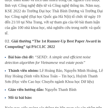
lĩnh vực Công nghệ điện tử và Công nghệ thông tin. Năm nay,
KSE 2022 do Trường Đại học Thái Bình Dương và Trường Đại
học Công nghệ (Đại học Quốc gia Hà Nội) tổ chức từ ngày 19
đến 21/10 tại Nha Trang, với sự tham gia của 60 bài tham luận
của gần 100 nhà khoa học, nhà nghiên cứu trong nước và quốc
tế.
Giải thưởng “The 1st Runner-Up Best Paper Award in
Computing” tại PACLIC 2022
Bài báo chủ đề:
“SEND: A simple and efficient noise
detection algorithm for Vietnamese real estate posts”
Thành viên nhóm:
Lê Hoàng Bảo, Nguyễn Minh Hoàng, Lê
Huy Hoàng (Sinh viên Khoa Toán – Tin học), Huỳnh Thanh
Sơn (Học viên Cao học Chuyên ngành Khoa học Dữ liệu)
Giáo viên hướng dẫn:
Nguyễn Thanh Bình
Mô tả bài báo:
Ngày nay, việc quảng cáo thông tin liên quan các sản phẩm trên