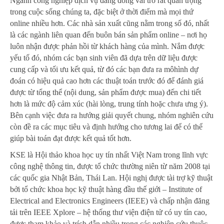
Ngành công nghiệp dịch vụ đang đóng vai trò rất quan trọng
trong cuộc sống chúng ta, đặc biệt ở thời điểm mà mọi thứ
online nhiều hơn. Các nhà sản xuất cũng nằm trong số đó, nhất
là các ngành liên quan đến buôn bán sản phẩm online – nơi họ
luôn nhận được phản hồi từ khách hàng của mình. Nắm được
yếu tố đó, nhóm các bạn sinh viên đã dựa trên dữ liệu được
cung cấp và tối ưu kết quả, từ đó các bạn đưa ra môhình dự
đoán có hiệu quả cao hơn các thuật toán trước đó để đánh giá
được từ tổng thể (nội dung, sản phẩm được mua) đến chi tiết
hơn là mức độ cảm xúc (hài lòng, trung tính hoặc chưa ưng ý).
Bên cạnh việc đưa ra hướng giải quyết chung, nhóm nghiên cứu
còn đề ra các mục tiêu và định hướng cho tương lai để có thể
giúp bài toán đạt được kết quả tốt hơn.
KSE là Hội thảo khoa học uy tín nhất Việt Nam trong lĩnh vực
công nghệ thông tin, được tổ chức thường niên từ năm 2008 tại
các quốc gia Nhật Bản, Thái Lan. Hội nghị được tài trợ kỹ thuật
bởi tổ chức khoa học kỹ thuật hàng đầu thế giới – Institute of
Electrical and Electronics Engineers (IEEE) và chấp nhận đăng
tải trên IEEE Xplore – hệ thống thư viện điện tử có uy tín cao,
được tham khảo và trích dẫn nhiều trong các nghiên cứu thuộc