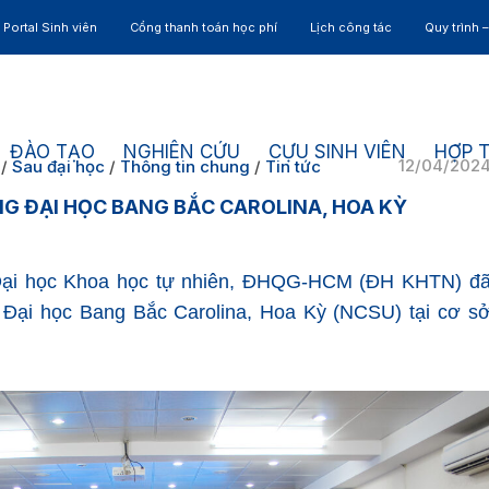
Portal Sinh viên
Cổng thanh toán học phí
Lịch công tác
Quy trình 
ĐÀO TẠO
NGHIÊN CỨU
CỰU SINH VIÊN
HỢP 
12/04/202
/
Sau đại học
/
Thông tin chung
/
Tin tức
NG ĐẠI HỌC BANG BẮC CAROLINA, HOA KỲ
Đại học Khoa học tự nhiên, ĐHQG-HCM (ĐH KHTN) đ
g Đại học Bang Bắc Carolina, Hoa Kỳ (NCSU) tại cơ s