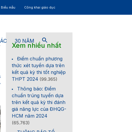
– Biểu mẫu
Công khai giáo dục
TÁC
30 NĂM
Xem nhiều nhất
4
Điểm chuẩn phương
thức xét tuyển dựa trên
kết quả kỳ thi tốt nghiệp
ã
THPT 2024
(99.365)
ở
Thông báo: Điểm
chuẩn trúng tuyển dựa
trên kết quả kỳ thi đánh
giá năng lực của ĐHQG-
HCM năm 2024
(65.763)