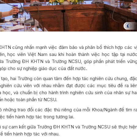
KHTN cũng nhấn mạnh việc đảm bảo và phân bổ thích hợp các v
iên, học viên Việt Nam sau khi hoàn thành việc học tập tại nướ
giữa Trường ĐH KHTN và Trường NCSU, góp phần phát triển vữn
óp cho sự nghiệp giáo dục của đất nước.
 tạo, hai Trường còn quan tâm đến hợp tác nghiên cứu chung, đặ
à nghiên cứu viên với nhau nhằm đạt được các mục tiêu đề ra liê
 học, và chuẩn bị cho hành trình nghiên cứu sinh của nhân sự ha
hần hoặc toàn phần từ NCSU.
ó những trao đổi các đặc thù riêng của mỗi Khoa/Ngành để tìm r
 tiến hành hợp tác trong tương lai.
 với sự cam kết giữa Trường ĐH KHTN và Trường NCSU sẽ thực hiệ
ể tiến hành hợp tác với nhau.