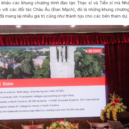
am khảo các khung chương trình đào tạo Thạc sĩ và Tiến sĩ mà Nh
c với các đối tác Châu Âu (Đan Mạch), đó là những khung chươn
đã mang lại nhiều giá trị cũng như thành tựu cho các bên tham dự.