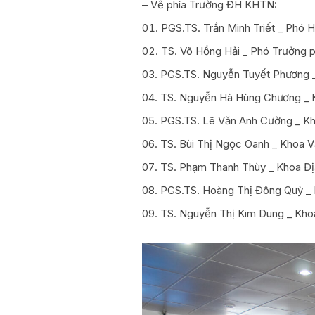
– Về phía Trường ĐH KHTN:
PGS.TS. Trần Minh Triết _ Phó H
TS. Võ Hồng Hải _ Phó Trưởng p
PGS.TS. Nguyễn Tuyết Phương _
TS. Nguyễn Hà Hùng Chương _ K
PGS.TS. Lê Văn Anh Cường _ Khoa
TS. Bùi Thị Ngọc Oanh _ Khoa Vật
TS. Phạm Thanh Thùy _ Khoa Đị
PGS.TS. Hoàng Thị Đông Quỳ _ 
TS. Nguyễn Thị Kim Dung _ Khoa