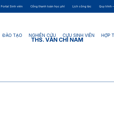
Portal Sinh viên
Cổng thanh toán học phí
Lịch công tác
Quy trình 
ĐÀO TẠO
NGHIÊN CỨU
CỰU SINH VIÊN
HỢP 
THS. VĂN CHÍ NAM