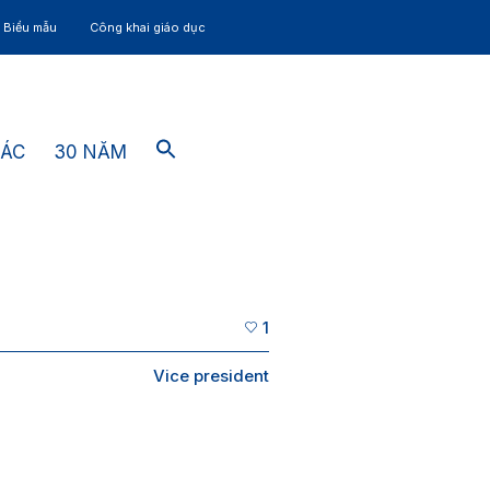
– Biểu mẫu
Công khai giáo dục
TÁC
30 NĂM
1
Vice president