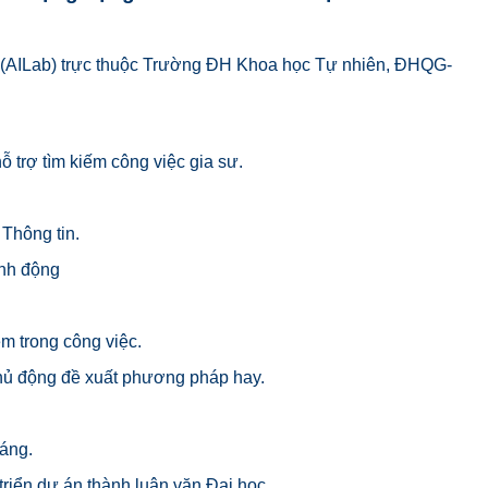
o (AILab) trực thuộc Trường ĐH Khoa học Tự nhiên, ĐHQG-
 trợ tìm kiếm công việc gia sư.
Thông tin.
inh động
ệm trong công việc.
chủ động đề xuất phương pháp hay.
háng.
riển dự án thành luận văn Đại học.