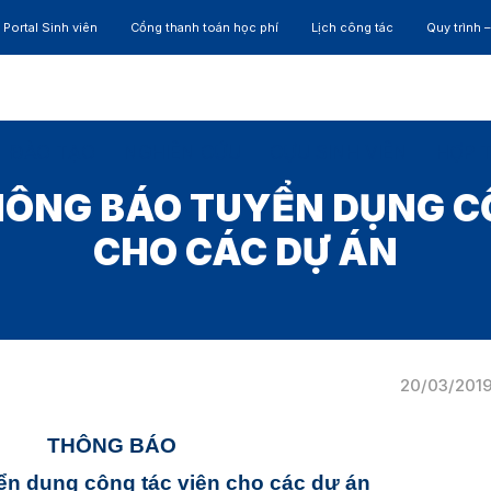
Portal Sinh viên
Cổng thanh toán học phí
Lịch công tác
Quy trình 
ĐÀO TẠO
NGHIÊN CỨU
CỰU SINH VIÊN
HỢP 
HÔNG BÁO TUYỂN DỤNG C
CHO CÁC DỰ ÁN
20/03/201
THÔNG BÁO
ển dụng cộng tác viên cho các dự án