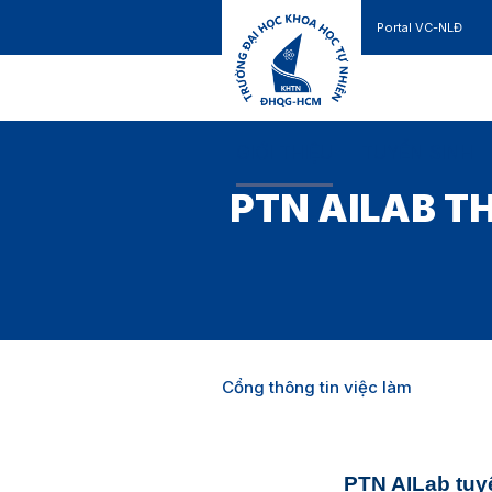
Portal VC-NLĐ
Liên hệ
GIỚI THIỆU
TUYỂN SINH
PTN AILAB T
Cổng thông tin việc làm
PTN AILab tuy