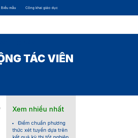
– Biểu mẫu
Công khai giáo dục
TÁC
30 NĂM
ỘNG TÁC VIÊN
Xem nhiều nhất
9
Điểm chuẩn phương
thức xét tuyển dựa trên
kết quả kỳ thi tốt nghiệp