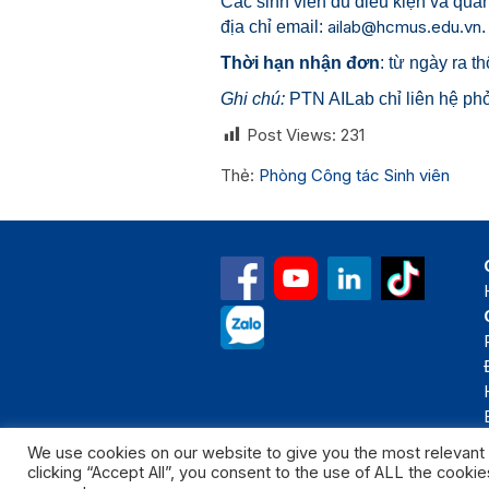
Các sinh viên đủ điều kiện và qua
ailab@hcmus.edu.vn
địa chỉ email:
.
Thời hạn
nhận đơn
: từ ngày ra 
Ghi chú:
PTN AILab chỉ liên hệ ph
Post Views:
231
Thẻ:
Phòng Công tác Sinh viên
We use cookies on our website to give you the most relevant
clicking “Accept All”, you consent to the use of ALL the cooki
Bản quyền thuộc 