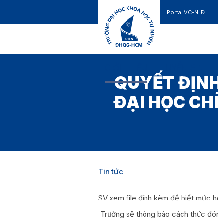
Portal VC-NLĐ
Liên hệ
GIỚI THIỆU
TUYỂN SINH
QUYẾT ĐỊNH
ĐẠI HỌC CHÍ
Tin tức
SV xem file đính kèm để biết mức 
Trường sẽ thông báo cách thức đón