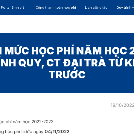
Portal Sinh viên
Cổng thanh toán học phí
Lịch công tác
Quy trình 
ĐÀO TẠO
NGHIÊN CỨU
CỰU SINH VIÊN
HỢP 
 MỨC HỌC PHÍ NĂM HỌC 20
NH QUY, CT ĐẠI TRÀ TỪ 
TRƯỚC
18/10/202
học phí năm học 2022-2023.
g học phí trước ngày
04/11/2022
.