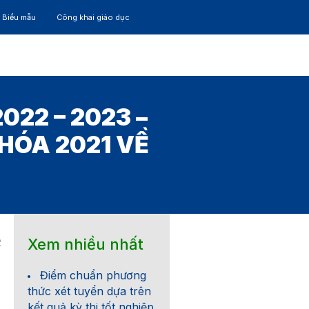
– Biểu mẫu
Công khai giáo dục
TÁC
30 NĂM
22 – 2023 –
KHÓA 2021 VỀ
Xem nhiều nhất
2
Điểm chuẩn phương
thức xét tuyển dựa trên
kết quả kỳ thi tốt nghiệp