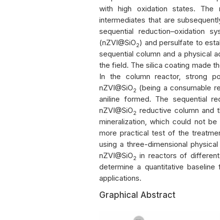
with high oxidation states. The 
intermediates that are subsequently
sequential reduction–oxidation sy
(nZVI@SiO
) and persulfate to esta
2
sequential column and a physical 
the field. The silica coating made 
In the column reactor, strong p
nZVI@SiO
(being a consumable re
2
aniline formed. The sequential r
nZVI@SiO
reductive column and t
2
mineralization, which could not be 
more practical test of the treatm
using a three-dimensional physical
nZVI@SiO
in reactors of differen
2
determine a quantitative baseline
applications.
Graphical Abstract