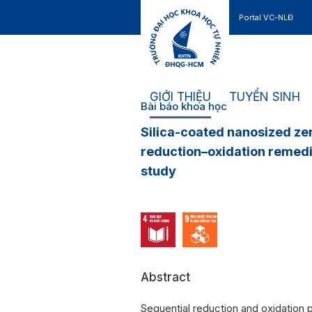
Portal VC-NLĐ
Liên hệ
GIỚI THIỆU
TUYỂN SINH
Bài báo khoa học
Silica-coated nanosized zer
reduction–oxidation remedia
study
Abstract
Sequential reduction and oxidation 