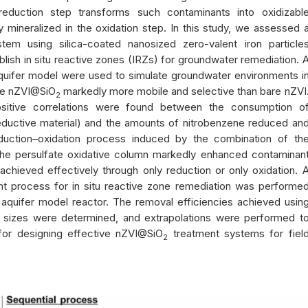
reduction step transforms such contaminants into oxidizabl
 mineralized in the oxidation step. In this study, we assessed 
stem using silica-coated nanosized zero-valent iron particle
blish in situ reactive zones (IRZs) for groundwater remediation. 
aquifer model were used to simulate groundwater environments i
the nZVI@SiO
markedly more mobile and selective than bare nZVI
2
ositive correlations were found between the consumption o
ductive material) and the amounts of nitrobenzene reduced an
eduction–oxidation process induced by the combination of th
he persulfate oxidative column markedly enhanced contaminan
achieved effectively through only reduction or only oxidation. 
ent process for in situ reactive zone remediation was performe
 aquifer model reactor. The removal efficiencies achieved usin
t sizes were determined, and extrapolations were performed t
 for designing effective nZVI@SiO
treatment systems for fiel
2