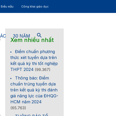
– Biểu mẫu
Công khai giáo dục
TÁC
30 NĂM
Xem nhiều nhất
6
Điểm chuẩn phương
thức xét tuyển dựa trên
kết quả kỳ thi tốt nghiệp
THPT 2024
(99.367)
Thông báo: Điểm
chuẩn trúng tuyển dựa
trên kết quả kỳ thi đánh
giá năng lực của ĐHQG-
HCM năm 2024
(65.763)
s