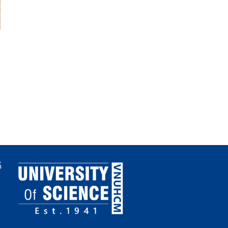
Thông báo danh sách
Laboratory-scale cycli
nghiên cứu sinh khóa năm
hydrate-based brine
2025 được xét cấp học
concentration coupled
bổng đợt 2 năm thứ 1
with solvent-mediated
fractional crystallizatio
high-purity MgSO4
ố