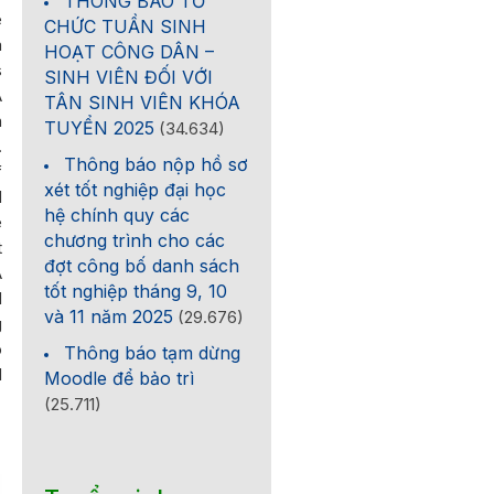
THÔNG BÁO TỔ
e
CHỨC TUẦN SINH
a
HOẠT CÔNG DÂN –
s
SINH VIÊN ĐỐI VỚI
A
TÂN SINH VIÊN KHÓA
n
TUYỂN 2025
(34.634)
.
Thông báo nộp hồ sơ
f
xét tốt nghiệp đại học
d
hệ chính quy các
e
chương trình cho các
t
đợt công bố danh sách
A
tốt nghiệp tháng 9, 10
d
và 11 năm 2025
(29.676)
g
o
Thông báo tạm dừng
d
Moodle để bảo trì
(25.711)