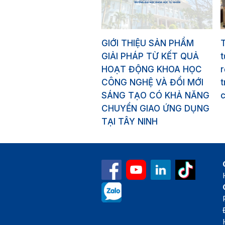
GIỚI THIỆU SẢN PHẨM
GIẢI PHÁP TỪ KẾT QUẢ
HOẠT ĐỘNG KHOA HỌC
r
CÔNG NGHỆ VÀ ĐỔI MỚI
t
SÁNG TẠO CÓ KHẢ NĂNG
CHUYỂN GIAO ỨNG DỤNG
TẠI TÂY NINH