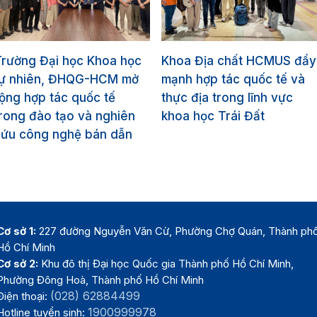
Trường Đại học Khoa học
Khoa Địa chất HCMUS đẩy
tự nhiên, ĐHQG-HCM mở
mạnh hợp tác quốc tế và
ộng hợp tác quốc tế
thực địa trong lĩnh vực
rong đào tạo và nghiên
khoa học Trái Đất
cứu công nghệ bán dẫn
Cơ sở 1:
227 đường Nguyễn Văn Cừ, Phường Chợ Quán, Thành ph
Hồ Chí Minh
Cơ sở 2:
Khu đô thị Đại học Quốc gia Thành phố Hồ Chí Minh,
Phường Đông Hoà, Thành phố Hồ Chí Minh
(028) 62884499
Điện thoại:
1900999978
Hotline tuyển sinh: