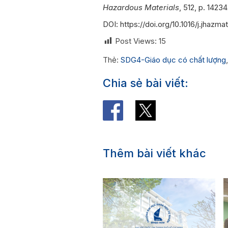
Hazardous Materials
, 512, p. 14234
DOI:
https://doi.org/10.1016/j.jhazm
Post Views:
15
Thẻ:
SDG4-Giáo dục có chất lượng
Chia sẻ bài viết:
Thêm bài viết khác