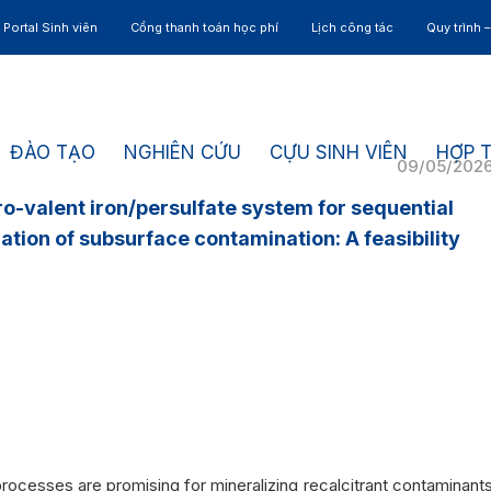
Portal Sinh viên
Cổng thanh toán học phí
Lịch công tác
Quy trình 
ĐÀO TẠO
NGHIÊN CỨU
CỰU SINH VIÊN
HỢP 
09/05/202
o-valent iron/persulfate system for sequential
tion of subsurface contamination: A feasibility
processes are promising for mineralizing recalcitrant contaminant