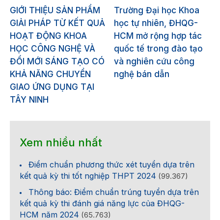
GIỚI THIỆU SẢN PHẨM
Trường Đại học Khoa
GIẢI PHÁP TỪ KẾT QUẢ
học tự nhiên, ĐHQG-
HOẠT ĐỘNG KHOA
HCM mở rộng hợp tác
HỌC CÔNG NGHỆ VÀ
quốc tế trong đào tạo
ĐỔI MỚI SÁNG TẠO CÓ
và nghiên cứu công
KHẢ NĂNG CHUYỂN
nghệ bán dẫn
GIAO ỨNG DỤNG TẠI
TÂY NINH
Xem nhiều nhất
Điểm chuẩn phương thức xét tuyển dựa trên
kết quả kỳ thi tốt nghiệp THPT 2024
(99.367)
Thông báo: Điểm chuẩn trúng tuyển dựa trên
kết quả kỳ thi đánh giá năng lực của ĐHQG-
HCM năm 2024
(65.763)