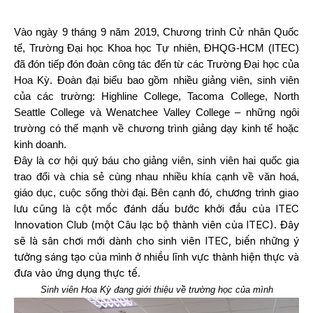
Vào ngày 9 tháng 9 năm 2019, Chương trình Cử nhân Quốc
tế, Trường Đại học Khoa học Tự nhiên, ĐHQG-HCM (ITEC)
đã đón tiếp đón đoàn công tác đến từ các Trường Đại học của
Hoa Kỳ. Đoàn đại biểu bao gồm nhiều giảng viên, sinh viên
của các trường: Highline College, Tacoma College, North
Seattle College và Wenatchee Valley College – những ngôi
trường có thế mạnh về chương trình giảng dạy kinh tế hoặc
kinh doanh.
Đây là cơ hội quý báu cho giảng viên, sinh viên hai quốc gia
trao đổi và chia sẻ cùng nhau nhiều khía cạnh về văn hoá,
, chương trình giao
giáo dục, cuộc sống thời đại. Bên cạnh đó
lưu cũng là cột mốc đánh dấu bước khởi đầu của ITEC
Innovation Club (một Câu lạc bộ thành viên của ITEC). Đây
sẽ là sân chơi mới dành cho sinh viên ITEC, biến những ý
tưởng sáng tạo của mình ở nhiều lĩnh vực thành hiện thực và
đưa vào ứng dụng thực tế.
Sinh viên Hoa Kỳ đang giới thiệu về trường học của mình