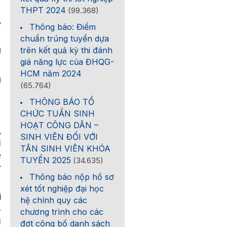
THPT 2024
(99.368)
,
Thông báo: Điểm
chuẩn trúng tuyển dựa
trên kết quả kỳ thi đánh
g
giá năng lực của ĐHQG-
HCM năm 2024
g
(65.764)
THÔNG BÁO TỔ
CHỨC TUẦN SINH
HOẠT CÔNG DÂN –
,
SINH VIÊN ĐỐI VỚI
i
TÂN SINH VIÊN KHÓA
ệ
TUYỂN 2025
(34.635)
ự
Thông báo nộp hồ sơ
xét tốt nghiệp đại học
ì
hệ chính quy các
4
chương trình cho các
i
đợt công bố danh sách