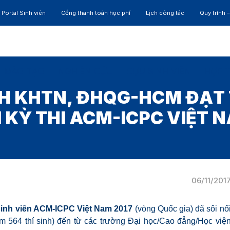
Portal Sinh viên
Cổng thanh toán học phí
Lịch công tác
Quy trình 
ĐÀO TẠO
NGHIÊN CỨU
CỰU SINH VIÊN
HỢP 
ĐH KHTN, ĐHQG-HCM ĐẠT
 KỲ THI ACM-ICPC VIỆT 
06/11/201
h sinh viên ACM-ICPC Việt Nam 2017
(vòng Quốc gia) đã sôi nổ
m 564 thí sinh) đến từ các trường Đại học/Cao đẳng/Học việ