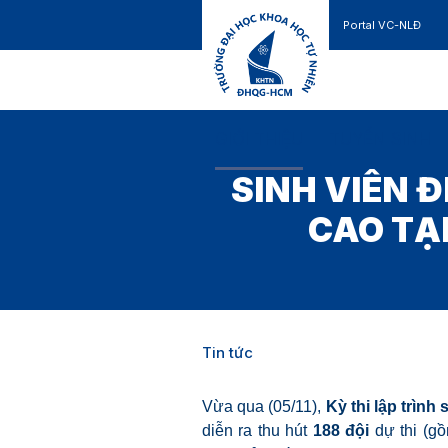
Portal VC-NLĐ
Liên hệ
GIỚI THIỆU
TUYỂN SINH
SINH VIÊN 
CAO TẠI
Tin tức
Vừa qua (05/11),
Kỳ thi lập trìn
diễn ra thu hút
188
đội
dự thi (gồ