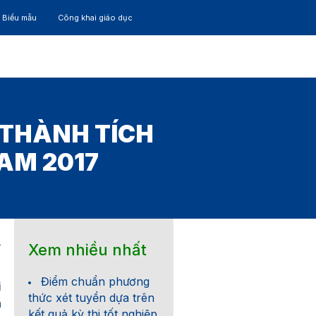
– Biểu mẫu
Công khai giáo dục
TÁC
30 NĂM
 THÀNH TÍCH
NAM 2017
Xem nhiều nhất
7
Điểm chuẩn phương
i
thức xét tuyển dựa trên
n
kết quả kỳ thi tốt nghiệp