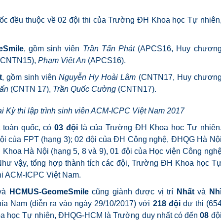
ốc đều thuộc về 02 đội thi của Trường ĐH Khoa học Tự nhiên
Smile
, gồm sinh viên
Trần Tấn Phát
(APCS16, Huy chươn
(CNTN15),
Phạm Việt An
(APCS16).
t
, gồm sinh viên
Nguyễn Hy Hoài Lâm
(CNTN17, Huy chươn
uấn
(CNTN 17),
Trần Quốc Cường
(CNTN17).
Kỳ thi lập trình sinh viên ACM-ICPC Việt Nam 2017
t toàn quốc, có
0
3 đội
là của Trường ĐH Khoa học Tự nhiên
ội của FPT (hạng 3); 02 đội của ĐH Công nghệ, ĐHQG Hà Nộ
h Khoa Hà Nội (hạng 5, 8 và 9), 01 đội của Học viện Công ngh
Như vậy, tổng hợp thành tích các đội, Trường ĐH Khoa học T
thi ACM-ICPC Việt Nam.
và
HCMUS-GeomeSmile
cũng giành được vị trí
Nhất
và
Nh
ía Nam (diễn ra vào ngày 29/10/2017) với
218 đội
dự thi (65
hoa học Tự nhiên, ĐHQG-HCM là Trường duy nhất có đến
0
8
độ