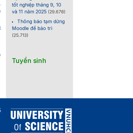
.
tốt nghiệp tháng 9, 10
h
và 11 năm 2025
(29.678)
Thông báo tạm dừng
Moodle để bảo trì
t
(25.713)
n
Tuyển sinh
ố