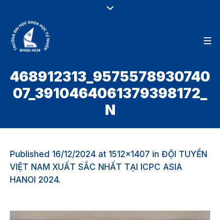
468912313_9575578930740
07_3910464061379398172_
N
Published
16/12/2024
at 1512×1407 in
ĐỘI TUYỂN
VIỆT NAM XUẤT SẮC NHẤT TẠI ICPC ASIA
HANOI 2024
.