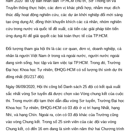
năm 2020” do Ủy ban nhân dân TP.HCM chủ trì, Sở Thông tin và
Truyền thông thực hiện, các đơn vị khác phối hợp, nhằm mục đích
thúc đẩy hoạt động nghiên cứu, các dự án khởi nghiệp đổi mới sáng
tạo ứng dụng AI; đồng thời khuyến khích các cá nhân, nhóm nghiên
cứu trong nước và quốc tế đề xuất, cải tiến các giải pháp tiên tiến
ứng dụng AI để giải quyết các bài toán thực tế của TP.HCM.
Đối tượng tham gia hội thi là các cơ quan, đơn vị, doanh nghiệp, cá
nhân là người Việt Nam ở trong và ngoài nước, người nước ngoài
đang sinh sống, học tập và làm việc tại TP.HCM. Trong đó, Trường
Đại học Khoa học Tự nhiên, ĐHQG-HCM có số lượng thí sinh dự thi
đông nhất (91/217 đội).
Ngày 06/09/2020, Hội thi công bố Danh sách 25 đội có kết quả xuất
sắc nhất vòng Sơ tuyển đã được chọn vào Vòng chung kết của cuộc
thi. Trong mười đội tạm thời dẫn đầu vòng Sơ tuyển, Trường Đại học
Khoa học Tự nhiên, ĐHQG-HCM có 03 đội ở vị trí hạng Nhất, hạng
Nhì, và hạng Chín. Ngoài ra, còn có 03 đội khác của Trường cũng
vào vòng Chung kết. Trong số 25 sinh viên của các đội vào vòng
Chung kết, có đến 16 em đang là sinh viên năm thứ hai Chương trình