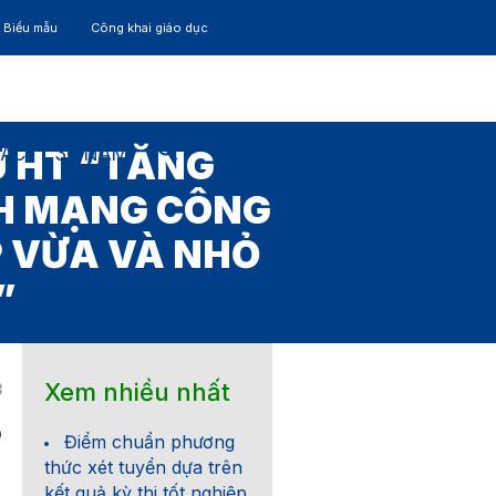
– Biểu mẫu
Công khai giáo dục
TÁC
30 NĂM
Ự HT “TĂNG
CH MẠNG CÔNG
P VỪA VÀ NHỎ
”
Xem nhiều nhất
8
0
Điểm chuẩn phương
thức xét tuyển dựa trên
kết quả kỳ thi tốt nghiệp