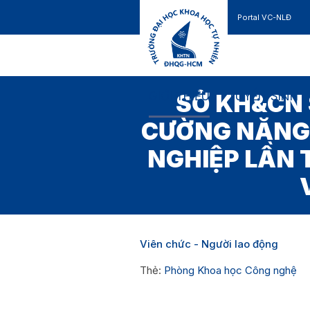
Portal VC-NLĐ
Liên hệ
GIỚI THIỆU
TUYỂN SINH
SỞ KH&CN 
CƯỜNG NĂNG 
NGHIỆP LẦN 
Viên chức - Người lao động
Thẻ:
Phòng Khoa học Công nghệ