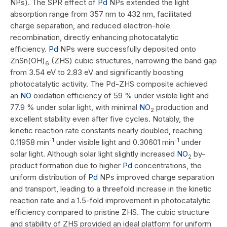
NPs). The SPR effect of
Pd
NPs extended the light
absorption range from 357 nm to 432 nm, facilitated
charge separation, and reduced electron-hole
recombination, directly enhancing photocatalytic
efficiency.
Pd
NPs were successfully deposited onto
ZnSn(OH)
(ZHS) cubic structures, narrowing the band gap
6
from 3.54 eV to 2.83 eV and significantly boosting
photocatalytic activity. The Pd-ZHS composite achieved
an
NO
oxidation efficiency of 59 % under visible light and
77.9 % under solar light, with minimal
NO
production and
2
excellent stability even after five cycles. Notably, the
kinetic reaction rate constants nearly doubled, reaching
-1
-1
0.11958 min
under visible light and 0.30601 min
under
solar light. Although solar light slightly increased
NO
by-
2
product formation due to higher
Pd
concentrations, the
uniform distribution of
Pd
NPs improved charge separation
and transport, leading to a threefold increase in the kinetic
reaction rate and a 1.5-fold improvement in photocatalytic
efficiency compared to pristine ZHS. The cubic structure
and stability of ZHS provided an ideal platform for uniform