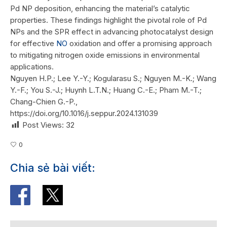
Pd NP deposition, enhancing the material’s catalytic
properties. These findings highlight the pivotal role of Pd
NPs and the SPR effect in advancing photocatalyst design
for effective
NO
oxidation and offer a promising approach
to mitigating nitrogen oxide emissions in environmental
applications.
Nguyen H.P.; Lee Y.-Y.; Kogularasu S.; Nguyen M.-K.; Wang
Y.-F.; You S.-J.; Huynh L.T.N.; Huang C.-E.; Pham M.-T.;
Chang-Chien G.-P.,
https://doi.org/10.1016/j.seppur.2024.131039
Post Views:
32
0
Chia sẻ bài viết: