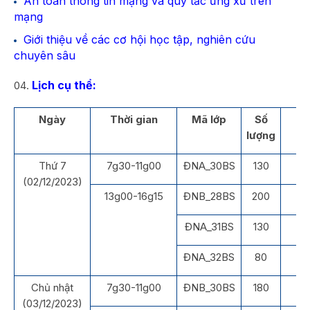
An toàn thông tin mạng và quy tắc ứng xử trên
mạng
Giới thiệu về các cơ hội học tập, nghiên cứu
chuyên sâu
Lịch cụ thể:
Ngày
Thời gian
Mã lớp
Số
lượng
Thứ 7
7g30-11g00
ĐNA_30BS
130
(02/12/2023)
13g00-16g15
ĐNB_28BS
200
Gi
ĐNA_31BS
130
H
ĐNA_32BS
80
Chủ nhật
7g30-11g00
ĐNB_30BS
180
Gi
(03/12/2023)