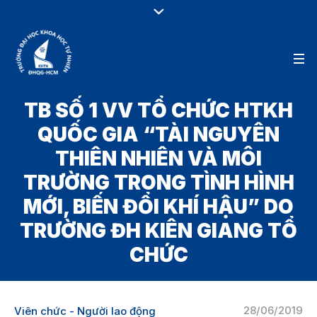
TB SỐ 1 VV TỔ CHỨC HTKH
QUỐC GIA “TÀI NGUYÊN
THIÊN NHIÊN VÀ MÔI
TRƯỜNG TRONG TÌNH HÌNH
MỚI, BIẾN ĐỔI KHÍ HẬU” DO
TRƯỜNG ĐH KIÊN GIANG TỔ
CHỨC
28/06/2019
Viên chức - Người lao động