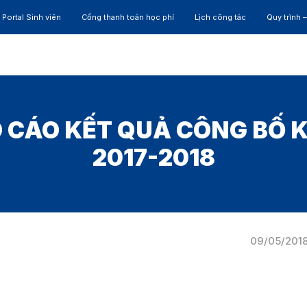
Portal Sinh viên
Cổng thanh toán học phí
Lịch công tác
Quy trình 
ĐÀO TẠO
NGHIÊN CỨU
CỰU SINH VIÊN
HỢP 
O CÁO KẾT QUẢ CÔNG BỐ
2017-2018
09/05/201