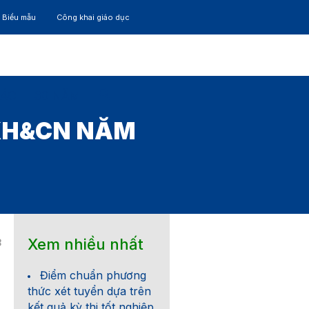
– Biểu mẫu
Công khai giáo dục
TÁC
30 NĂM
 KH&CN NĂM
Xem nhiều nhất
8
Điểm chuẩn phương
thức xét tuyển dựa trên
kết quả kỳ thi tốt nghiệp