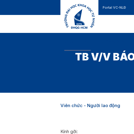
Portal VC-NLĐ
Liên hệ
GIỚI THIỆU
TUYỂN SINH
TB V/V BÁ
Viên chức - Người lao động
Kính gởi: