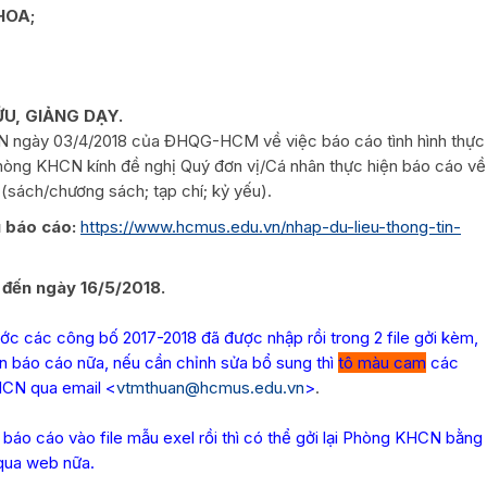
HOA;
ỨU, GIẢNG DẠY.
ngày 03/4/2018 của ĐHQG-HCM về việc báo cáo tình hình thực
òng KHCN kính đề nghị Quý đơn vị/Cá nhân thực hiện báo cáo về
sách/chương sách; tạp chí; kỷ yếu).
u báo cáo:
https://www.hcmus.edu.vn/
nhap-du-lieu-thong-tin-
 đến ngày
16/5/2018
.
ớc các công bố 2017-2018 đã được nhập rồi trong 2 file gởi kèm,
n báo cáo nữa, nếu cần chỉnh sửa bổ sung thì
tô màu cam
các
KHCN qua email <
vtmthuan@hcmus.edu.vn
>
.
báo cáo vào file mẫu exel rồi thì có thể gởi lại Phòng KHCN bằng
 qua web nữa.