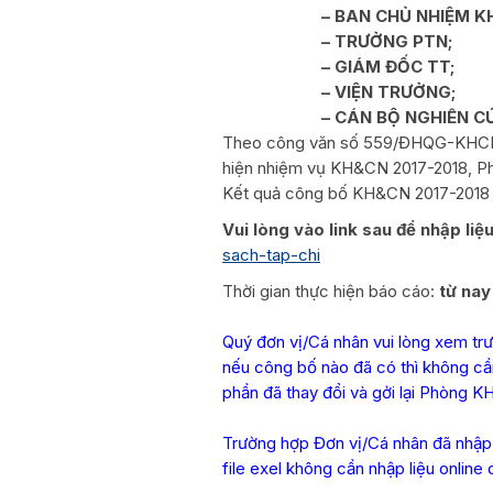
– BAN CHỦ NHIỆM K
– TRƯỞNG PTN;
– GIÁM ĐỐC TT;
– VIỆN TRƯỞNG;
– CÁN BỘ NGHIÊN C
Theo công văn số 559/ĐHQG-KHCN 
hiện nhiệm vụ KH&CN 2017-2018, Ph
Kết quả công bố KH&CN 2017-2018 (
Vui lòng vào link sau để nhập liệ
sach-
tap-chi
Thời gian thực hiện báo cáo:
từ nay
Quý đơn vị/Cá nhân vui lòng xem trư
nếu công bố nào đã có thì không cầ
phần đã thay đổi và gởi lại Phòng 
Trường hợp Đơn vị/Cá nhân đã nhập 
file exel không cần nhập liệu online