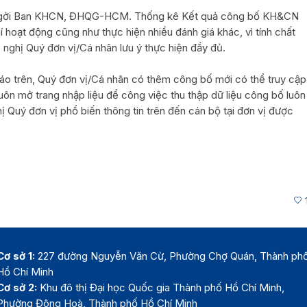
 gởi Ban KHCN, ĐHQG-HCM. Thống kê Kết quả công bố KH&CN
í hoạt động cũng như thực hiện nhiều đánh giá khác, vì tính chất
 nghị Quý đơn vị/Cá nhân lưu ý thực hiện đầy đủ.
cáo trên, Quý đơn vị/Cá nhân có thêm công bố mới có thể truy cập
luôn mở trang nhập liệu để công việc thu thập dữ liệu công bố luôn
ị Quý đơn vị phổ biến thông tin trên đến cán bộ tại đơn vị được
Cơ sở 1:
227 đường Nguyễn Văn Cừ, Phường Chợ Quán, Thành ph
Hồ Chí Minh
Cơ sở 2:
Khu đô thị Đại học Quốc gia Thành phố Hồ Chí Minh,
Phường Đông Hoà, Thành phố Hồ Chí Minh