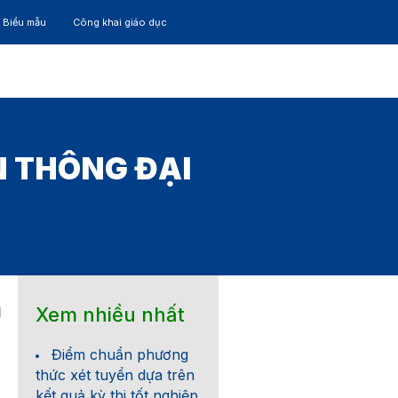
– Biểu mẫu
Công khai giáo dục
TÁC
30 NĂM
ÊN THÔNG ĐẠI
Xem nhiều nhất
1
Điểm chuẩn phương
thức xét tuyển dựa trên
kết quả kỳ thi tốt nghiệp