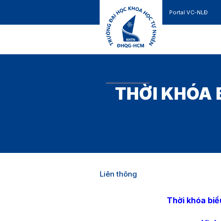
Portal VC-NLĐ
Liên hệ
GIỚI THIỆU
TUYỂN SINH
THỜI KHÓA B
Liên thông
Thời khóa biể