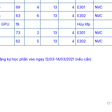
o
69
4
13
4
E301
NVC
o
63
6
13
4
E302
NVC
ên GPU
19
Hủy lớp
73
2
13
4
E301
NVC
62
5
13
4
E302
NVC
 đăng ký học phần vào ngày 12/03-14/03/2021 (nếu cần)