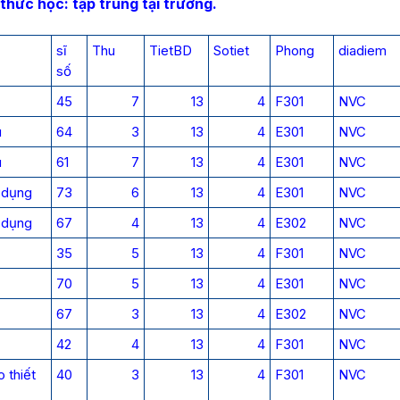
thức học: tập trung tại trường.
sĩ
Thu
TietBD
Sotiet
Phong
diadiem
số
45
7
13
4
F301
NVC
u
64
3
13
4
E301
NVC
u
61
7
13
4
E301
NVC
g dụng
73
6
13
4
E301
NVC
g dụng
67
4
13
4
E302
NVC
35
5
13
4
F301
NVC
70
5
13
4
E301
NVC
67
3
13
4
E302
NVC
42
4
13
4
F301
NVC
 thiết
40
3
13
4
F301
NVC