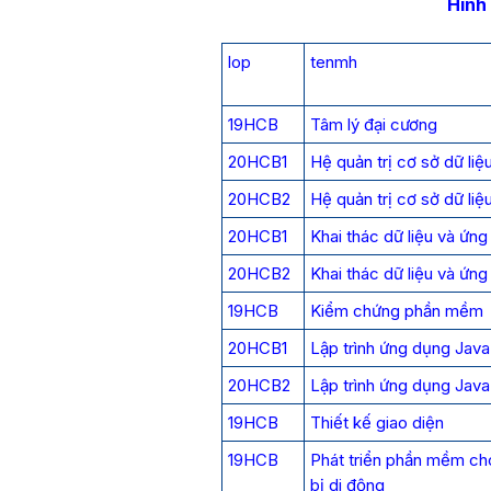
Hình 
lop
tenmh
19HCB
Tâm lý đại cương
20HCB1
Hệ quản trị cơ sở dữ liệ
20HCB2
Hệ quản trị cơ sở dữ liệ
20HCB1
Khai thác dữ liệu và ứn
20HCB2
Khai thác dữ liệu và ứn
19HCB
Kiểm chứng phần mềm
20HCB1
Lập trình ứng dụng Java
20HCB2
Lập trình ứng dụng Java
19HCB
Thiết kế giao diện
19HCB
Phát triển phần mềm cho
bị di động