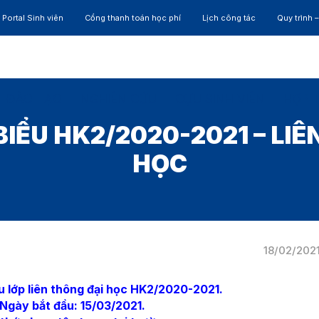
Portal Sinh viên
Cổng thanh toán học phí
Lịch công tác
Quy trình 
ĐÀO TẠO
NGHIÊN CỨU
CỰU SINH VIÊN
HỢP 
IỂU HK2/2020-2021 – LI
HỌC
18/02/202
u lớp
liên thông
đại học
HK2/2020-2021.
Ngày bắt đầu: 15/03/2021.