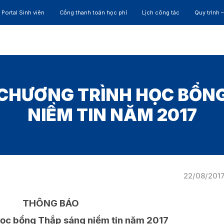
Portal Sinh viên
Cổng thanh toán học phí
Lịch công tác
Quy trình 
ĐÀO TẠO
NGHIÊN CỨU
CỰU SINH VIÊN
HỢP 
CHƯƠNG TRÌNH HỌC BỔN
NIỀM TIN NĂM 2017
22/08/201
THÔNG BÁO
Học bổng Thắp sáng niềm tin năm 2017