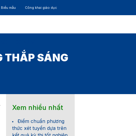
– Biểu mẫu
Công khai giáo dục
TÁC
30 NĂM
G THẮP SÁNG
Xem nhiều nhất
7
Điểm chuẩn phương
thức xét tuyển dựa trên
kết quả kỳ thi tốt nghiệp