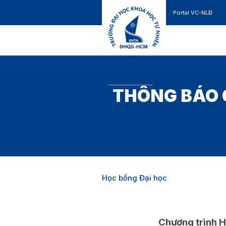
Portal VC-NLĐ
Liên hệ
GIỚI THIỆU
TUYỂN SINH
THÔNG BÁO 
Học bổng Đại học
Chương trình 