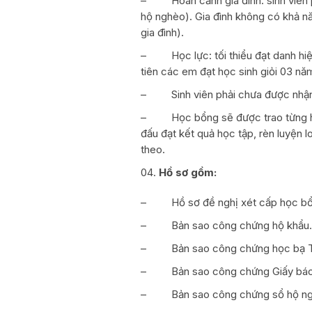
– Hoàn cảnh gia đình: sinh viên ph
hộ nghèo). Gia đình không có khả n
gia đình).
– Học lực: tối thiểu đạt danh hiệu 
tiên các em đạt học sinh giỏi 03 năm
– Sinh viên phải chưa được nhận 
– Học bổng sẽ được trao từng học
đấu đạt kết quả học tập, rèn luyện l
theo.
Hồ sơ gồm:
– Hồ sơ đề nghị xét cấp học bổng
– Bản sao công chứng hộ khẩu.
– Bản sao công chứng học bạ 
– Bản sao công chứng Giấy báo n
– Bản sao công chứng sổ hộ nghè