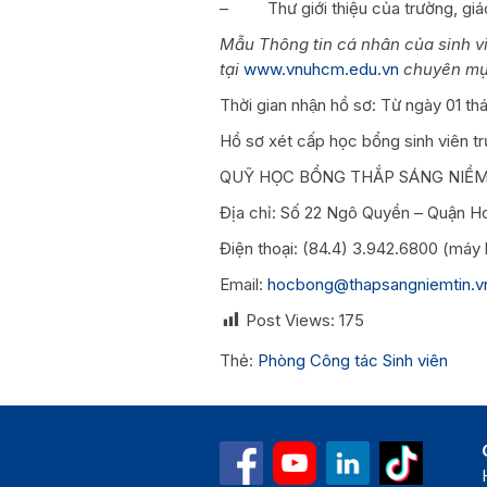
– Thư giới thiệu của trường, giáo
Mẫu Thông tin cá nhân của sinh vi
tại
www.vnuhcm.edu.vn
chuyên mục
Thời gian nhận hồ sơ: Từ ngày 01 tha
Hồ sơ xét cấp học bổng sinh viên trư
QUỸ HỌC BỔNG THẮP SÁNG NIỀM
Địa chỉ: Số 22 Ngô Quyền – Quận H
Điện thoại: (84.4) 3.942.6800 (máy 
Email:
hocbong@thapsangniemtin.v
Post Views:
175
Thẻ:
Phòng Công tác Sinh viên