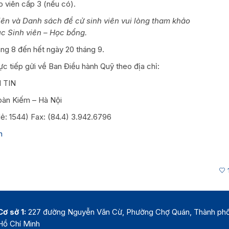
 viên cấp 3 (nếu có).
ên và Danh sách đề cử sinh viên vui lòng tham khảo
 Sinh viên – Học bổng.
́ng 8 đến hết ngày 20 tháng 9.
̣c tiếp gửi về Ban Điều hành Quỹ theo địa chỉ:
 TIN
oàn Kiếm – Hà Nội
lẻ: 1544) Fax: (84.4) 3.942.6796
n
Cơ sở 1:
227 đường Nguyễn Văn Cừ, Phường Chợ Quán, Thành ph
Hồ Chí Minh