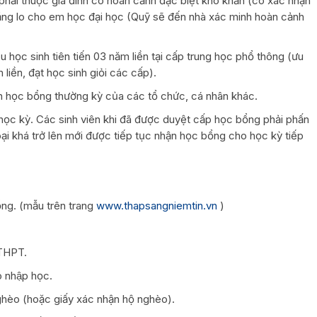
ải thuộc gia đình có hoàn cảnh đặc biệt khó khăn (có xác nhận
ăng lo cho em học đại học (Quỹ sẽ đến nhà xác minh hoàn cảnh
học sinh tiên tiến 03 năm liền tại cấp trung học phổ thông (ưu
 liền, đạt học sinh giỏi các cấp).
học bổng thường kỳ của các tổ chức, cá nhân khác.
 kỳ. Các sinh viên khi đã được duyệt cấp học bổng phải phấn
oại khá trở lên mới được tiếp tục nhận học bổng cho học kỳ tiếp
. (mẫu trên trang
www.thapsangniemtin.vn
)
THPT.
hập học.
o (hoặc giấy xác nhận hộ nghèo).