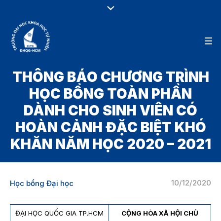
THÔNG BÁO CHƯƠNG TRÌNH
HỌC BỔNG TOÀN PHẦN
DÀNH CHO SINH VIÊN CÓ
HOÀN CẢNH ĐẶC BIỆT KHÓ
KHĂN NĂM HỌC 2020 – 2021
10/12/2020
Học bổng Đại học
ĐẠI HỌC QUỐC GIA TP.HCM
CỘNG HÒA XÃ HỘI CHỦ