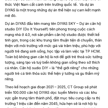
thức Việt Nam cất cánh trên trường quốc tế. Và dự án
DIYAS là một trong những dự án thể hiện sự cam kết mạnh
mẽ đó.
Dự án DIYAS đầu tiên mang tên DIYAS SKY – Dự án căn hộ
studio DIY (Do It Yourself) tiên phong trong cuộc cách
mạng nhà ở 4.0, nơi sản phẩm căn hộ studio được thiết kế
tinh gọn, trong các khu trung tâm thuận tiện di chuyển, thân
thiện với môi trường với mức giá vài trăm triệu, phù hợp với
người trẻ đang sinh sống, học tập và làm việc tại TP HCM.
Toàn bộ không gian căn hộ là nơi để giới trẻ thoả sức tưởng
tượng, sáng tạo và tuỳ biến không gian sống theo sở thích
cá nhân. Căn hộ sudio DIY – là “thế giới riêng” cho những
người trẻ cá tính thỏa sức thể hiện ý tưởng và gu thẩm mỹ
riêng.
Theo kế hoạch giai đoạn 2021 – 2025, CT Group sẽ phát
triển 100.000 căn hộ DIYAS dọc tuyến Metro và các khu
vực gần trung tâm thành phố, đặt mục tiêu cung cấp ra thị
trường 1 triệu căn đến năm 2045, hứa hẹn sẽ là nơi hội tụ