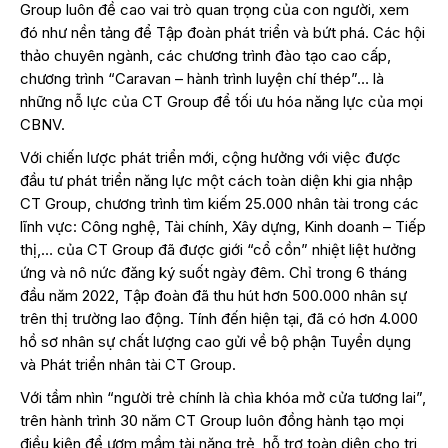
Group luôn đề cao vai trò quan trọng của con người, xem
đó như nền tảng để Tập đoàn phát triển và bứt phá. Các hội
thảo chuyên ngành, các chương trình đào tạo cao cấp,
chương trình “Caravan – hành trình luyện chí thép”… là
những nỗ lực của CT Group để tối ưu hóa năng lực của mọi
CBNV.
Với chiến lược phát triển mới, cộng hưởng với việc được
đầu tư phát triển năng lực một cách toàn diện khi gia nhập
CT Group, chương trình tìm kiếm 25.000 nhân tài trong các
lĩnh vực: Công nghệ, Tài chính, Xây dựng, Kinh doanh – Tiếp
thị,… của CT Group đã được giới “cổ cồn” nhiệt liệt hưởng
ứng và nô nức đăng ký suốt ngày đêm. Chỉ trong 6 tháng
đầu năm 2022, Tập đoàn đã thu hút hơn 500.000 nhân sự
trên thị trường lao động. Tính đến hiện tại, đã có hơn 4.000
hồ sơ nhân sự chất lượng cao gửi về bộ phận Tuyển dụng
và Phát triển nhân tài CT Group.
Với tầm nhìn “người trẻ chính là chìa khóa mở cửa tương lai”,
trên hành trình 30 năm CT Group luôn đồng hành tạo mọi
điều kiện để ươm mầm tài năng trẻ, hỗ trợ toàn diện cho tri