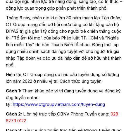
của đội ngũ nhân lực trẻ năng động, sáng tạo, có tri thức –
động lực quan trọng góp phần phát triển thành phố.
Tháng 6 này, nhân dịp kỉ niệm 30 năm thành lập Tập đoàn,
CT Group mang đến cơ hội chưa từng có khi tặng căn hộ
DIYAS trị giá gần 1 tỷ đồng cho người trẻ chiến thắng cuộc
thi “Tổ ấm tôi mơ” của báo Pháp luật TP.HCM và “Nghĩa
tình miền Tây” do báo Thanh Niên tổ chức. Đồng thời, áp
dụng nhiều chính sách đãi ngộ tuyệt vời cho người trẻ gia
nhập Tập đoàn và các ưu đãi hấp dẫn để sở hữu nhà thành
phố.
Hiện tại, CT Group đang có nhu cầu tuyển dụng số lượng
lớn năm 2022 ở nhiều vị trí. Cách thức ứng tuyển:
Cách 1:
Tham khảo các vị trí đang tuyển dụng và đăng ký
ứng tuyển online
tại:
https://www.ctgroupvietnam.com/tuyen-dung
Cách 2:
Liên hệ trực tiếp CBNV Phòng Tuyển dụng:
028
6273 0122
Cách 3:
Gửi CV ứng tuyển trực tiếp về Phòng Tuyển dụng