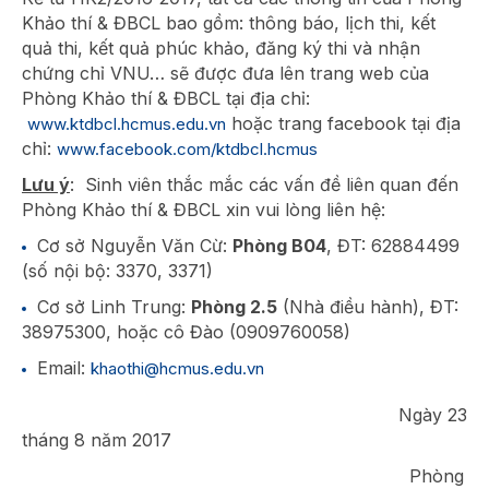
Khảo thí & ĐBCL bao gồm: thông báo, lịch thi, kết
quả thi, kết quả phúc khảo, đăng ký thi và nhận
chứng chỉ VNU… sẽ được đưa lên trang web của
Phòng Khảo thí & ĐBCL tại địa chỉ:
hoặc trang facebook tại địa
www.ktdbcl.hcmus.edu.vn
chỉ:
www.facebook.com/ktdbcl.hcmus
Lưu ý
: Sinh viên thắc mắc các vấn đề liên quan đến
Phòng Khảo thí & ĐBCL xin vui lòng liên hệ:
Cơ sở Nguyễn Văn Cừ:
Phòng B04
, ĐT: 62884499
(số nội bộ: 3370, 3371)
Cơ sở Linh Trung:
Phòng 2.5
(Nhà điều hành), ĐT:
38975300, hoặc cô Đào (0909760058)
Email:
khaothi@hcmus.edu.vn
Ngày 23
tháng 8 năm 2017
Phòng