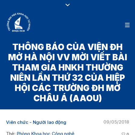
THÔNG BÁO CỦA VIỆN ĐH
MỞ HÀ NỘI VV MỜI VIẾT BÀI
THAM GIA HNKH THƯỜNG
NIÊN LẦN THỨ 32 CỦA HIỆP
HỘI CÁC TRƯỜNG ĐH MỞ
CHÂU Á (AAOU)
09/05/2018
Viên chức - Người lao động
Thẻ:
Phòng Khoa học Công nghệ
0