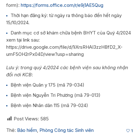
form):
https://forms.office.com/r/e9j1AE5Qug
Thời hạn đăng ký: từ ngày ra thông báo đến hết ngày
15/10/2024.
Danh mục cơ sở khám chữa bệnh BHYT của Quý 4/2024
xem tại link sau:
https://drive.google.com/file/d/1iXrsRHAI3zzHBfD2_X-
umF5OH2rPx04D/view?usp=sharing
Lưu ý: trong quý 4/2024 các bệnh viện sau không nhận
đổi nơi KCB
:
Bệnh viện Quân y 175 (mã 79-034)
Bệnh viện Nguyễn Tri Phương (mã 79-013)
Bệnh viện Nhân dân 115 (mã 79-024)
Post Views:
585
Thẻ:
Bảo hiểm
,
Phòng Công tác Sinh viên
1