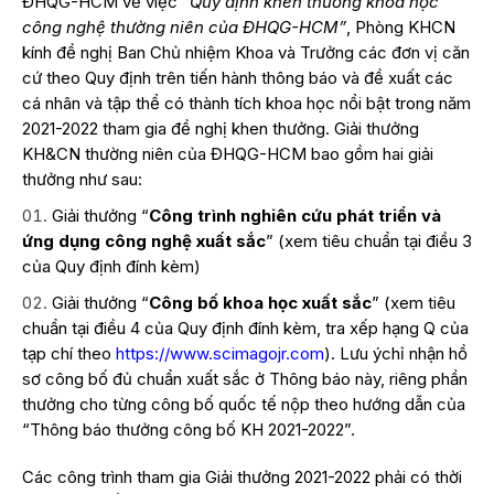
ĐHQG-HCM về việc
“Quy định khen thưởng khoa học
công nghệ thường niên của ĐHQG-HCM”
, Phòng KHCN
kính đề nghị Ban Chủ nhiệm Khoa và Trưởng các đơn vị căn
cứ theo Quy định trên
tiến hành thông báo và đề xuất các
cá nhân và tập thể có thành tích khoa học nổi bật trong năm
2021-2022 tham gia đề nghị khen thưởng. Giải thưởng
KH&CN thường niên của ĐHQG-HCM bao gồm hai giải
thưởng như sau:
Giải thưởng “
Công trình nghiên cứu phát triển và
ứng dụng công nghệ xuất sắc
” (xem tiêu chuẩn tại điều 3
của Quy định đính kèm)
Giải thưởng “
Công bố khoa học xuất sắc
” (xem tiêu
chuẩn tại điều 4 của Quy định đính kèm, tra xếp hạng Q của
tạp chí theo
https://www.scimagojr.com
). Lưu ýchỉ nhận hồ
sơ công bố đủ chuẩn xuất sắc ở Thông báo này, riêng phần
thưởng cho từng công bố quốc tế nộp theo hướng dẫn của
“Thông báo thưởng công bố KH 2021-2022”.
Các công trình tham gia Giải thưởng 2021-2022 phải có thời