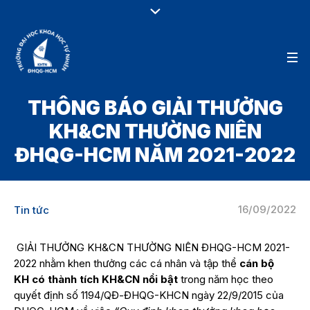
THÔNG BÁO GIẢI THƯỞNG
KH&CN THƯỜNG NIÊN
ĐHQG-HCM NĂM 2021-2022
16/09/2022
Tin tức
GIẢI THƯỞNG KH&CN THƯỜNG NIÊN ĐHQG-HCM 2021-
2022 nhằm khen thưởng các cá nhân và tập thể
cán bộ
KH
có
thành tích KH&CN nổi bật
trong năm học theo
quyết định số 1194/QĐ-ĐHQG-KHCN ngày 22/9/2015 của