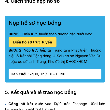
4. Cách thức nộp hồ sơ
Nộp hồ sơ học bổng
Bước 1:
Điền trực tuyến theo đường dẫn dưới đây:
Điền hồ sơ trực tuyến
Bước 2:
Nộp trực tiếp tại Trung tâm Phát triển Thương
hiệu & Kết nối Cộng đồng U-Sci
(cơ sở Nguyễn Văn Cừ
hoặc cơ sở Linh Trung, Khu đô thị ĐHQG-HCM).
Hạn cuối:
17g00, Thứ Tư – 03/10
5. Kết quả và lễ trao học bổng
Công bố kết quả:
vào 10/10 trên Fanpage USciHub:
facebook.com/HTSV.USciHub