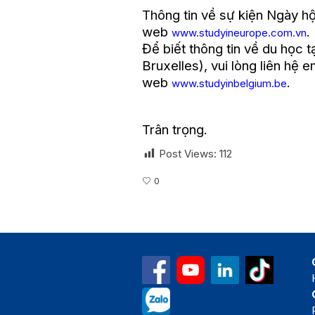
Thông tin về sự kiện Ngày h
web
.
www.studyineurope.com.vn
Để biết thông tin về du học t
Bruxelles), vui lòng liên hệ e
web
.
www.studyinbelgium.be
Trân trọng.
Post Views:
112
0