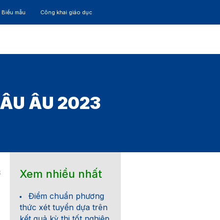
– Biểu mẫu
Công khai giáo dục
TÁC
30 NĂM
HÂU ÂU 2023
Xem nhiều nhất
3
Điểm chuẩn phương
thức xét tuyển dựa trên
kết quả kỳ thi tốt nghiệp