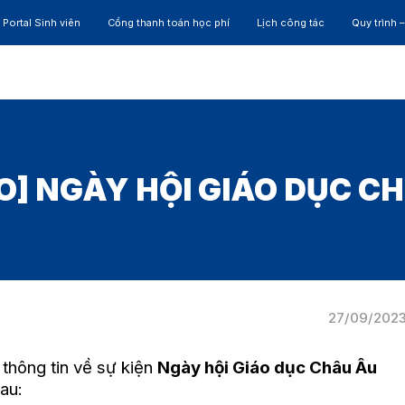
Portal Sinh viên
Cổng thanh toán học phí
Lịch công tác
Quy trình 
ĐÀO TẠO
NGHIÊN CỨU
CỰU SINH VIÊN
HỢP 
] NGÀY HỘI GIÁO DỤC C
27/09/202
thông tin về sự kiện
Ngày hội Giáo dục Châu Âu
sau: