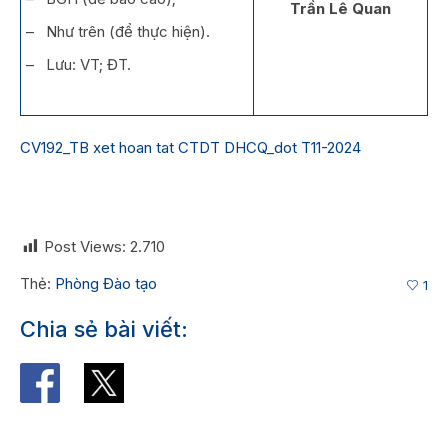
Trần Lê Quan
– Như trên (để thực hiện).
– Lưu: VT; ĐT.
CV192_TB xet hoan tat CTDT DHCQ_dot T11-2024
Post Views:
2.710
Thẻ:
Phòng Đào tạo
1
Chia sẻ bài viết: