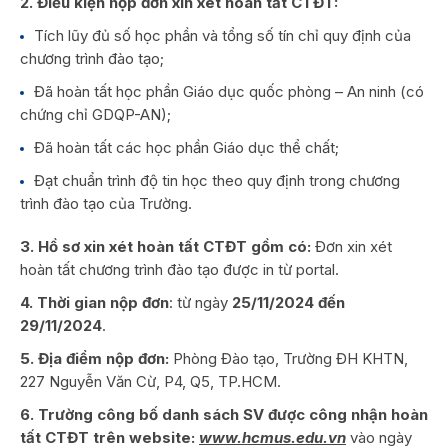
2. Điều kiện nộp đơn xin xét hoàn tất CTĐT:
Tích lũy đủ số học phần và tổng số tín chỉ quy định của
chương trình đào tạo;
Đã hoàn tất học phần Giáo dục quốc phòng – An ninh (có
chứng chỉ GDQP-AN);
Đã hoàn tất các học phần Giáo dục thể chất;
Đạt chuẩn trình độ tin học theo quy định trong chương
trình đào tạo của Trường.
3. Hồ sơ xin xét hoàn tất CTĐT gồm có:
Đơn xin xét
hoàn tất chương trình đào tạo được in từ portal.
4. Thời gian nộp đơn
: từ ngày
25
/11/2024 đến
29/11/2024
.
5. Địa điểm nộp đơn:
Phòng Đào tạo, Trường ĐH KHTN,
227 Nguyễn Văn Cừ, P4, Q5, TP.HCM.
6. Trường công bố danh sách SV được công nhận hoàn
tất CTĐT trên website:
www.hcmus.edu.vn
vào ngày