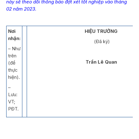
này sẽ theo dõi thông báo đợt xét tốt nghiệp vào tháng
02 năm 2023.
Nơi
HIỆU TRƯỞNG
nhận:
(Đã ký)
– Như
trên
Trần Lê Quan
(để
thực
hiện).
–
Lưu:
VT;
PĐT.