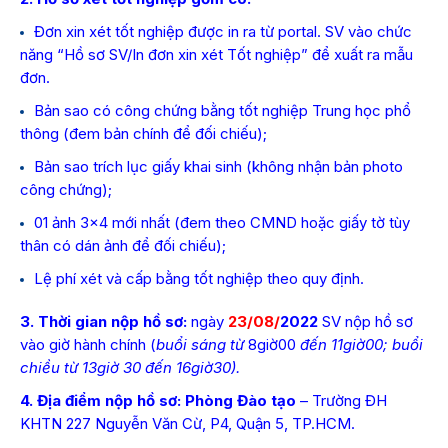
Đơn xin xét tốt nghiệp được in ra từ portal. SV vào chức
năng “Hồ sơ SV/In đơn xin xét Tốt nghiệp” để xuất ra mẫu
đơn.
Bản sao có công chứng bằng tốt nghiệp Trung học phổ
thông (đem bản chính để đối chiếu);
Bản sao trích lục giấy khai sinh (không nhận bản photo
công chứng);
01 ảnh 3×4 mới nhất (đem theo CMND hoặc giấy tờ tùy
thân có dán ảnh để đối chiếu);
Lệ phí xét và cấp bằng tốt nghiệp theo quy định.
3. Thời gian nộp hồ sơ:
ngày
23/08/
2022
SV nộp hồ sơ
vào giờ hành chính (
buổi sáng từ
8giờ00
đến 11giờ00; buổi
chiều từ 13giờ 30 đến 16giờ30).
4. Địa điểm nộp hồ sơ: Phòng Đào tạo
– Trường ĐH
KHTN 227 Nguyễn Văn Cừ, P4, Quận 5, TP.HCM.