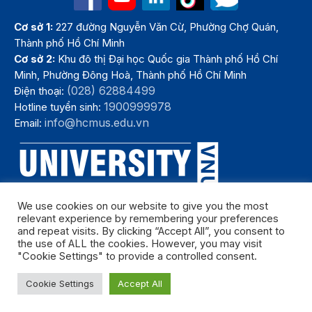
Cơ sở 1:
227 đường Nguyễn Văn Cừ, Phường Chợ Quán,
Thành phố Hồ Chí Minh
Cơ sở 2:
Khu đô thị Đại học Quốc gia Thành phố Hồ Chí
Minh, Phường Đông Hoà, Thành phố Hồ Chí Minh
(028) 62884499
Điện thoại:
1900999978
Hotline tuyển sinh:
info@hcmus.edu.vn
Email:
We use cookies on our website to give you the most
relevant experience by remembering your preferences
and repeat visits. By clicking “Accept All”, you consent to
the use of ALL the cookies. However, you may visit
"Cookie Settings" to provide a controlled consent.
Bản quyền thuộc Trường Đại học Khoa học tự nhiên, Đại học Quốc
Cookie Settings
Accept All
gia Thành phố Hồ Chí Minh. Năm 2024