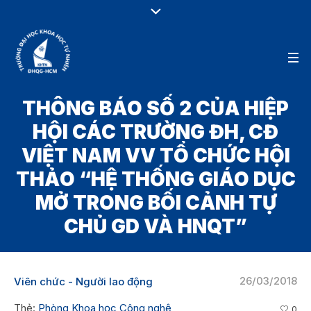
THÔNG BÁO SỐ 2 CỦA HIỆP
HỘI CÁC TRƯỜNG ĐH, CĐ
VIỆT NAM VV TỔ CHỨC HỘI
THẢO “HỆ THỐNG GIÁO DỤC
MỞ TRONG BỐI CẢNH TỰ
CHỦ GD VÀ HNQT”
26/03/2018
Viên chức - Người lao động
Thẻ:
Phòng Khoa học Công nghệ
0