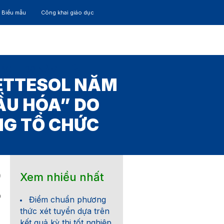
– Biểu mẫu
Công khai giáo dục
TÁC
30 NĂM
IETTESOL NĂM
CẦU HÓA” DO
NG TỔ CHỨC
Xem nhiều nhất
0
0
Điểm chuẩn phương
thức xét tuyển dựa trên
kết quả kỳ thi tốt nghiệp