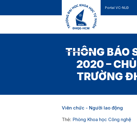
Portal VC-NLĐ
Liên hệ
GIỚI THIỆU
TUYỂN SINH
THÔNG BÁO S
2020 – CHỦ
TRƯỜNG ĐH
Viên chức - Người lao động
Thẻ:
Phòng Khoa học Công nghệ