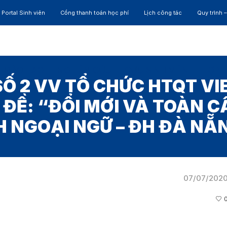
Portal Sinh viên
Cổng thanh toán học phí
Lịch công tác
Quy trình 
ĐÀO TẠO
NGHIÊN CỨU
CỰU SINH VIÊN
HỢP 
Ố 2 VV TỔ CHỨC HTQT V
 ĐỀ: “ĐỔI MỚI VÀ TOÀN 
 NGOẠI NGỮ – ĐH ĐÀ NẴ
07/07/202