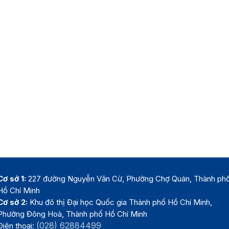
Cơ sở 1:
227 đường Nguyễn Văn Cừ, Phường Chợ Quán, Thành ph
Hồ Chí Minh
Cơ sở 2:
Khu đô thị Đại học Quốc gia Thành phố Hồ Chí Minh,
Phường Đông Hoà, Thành phố Hồ Chí Minh
(028) 62884499
Điện thoại: