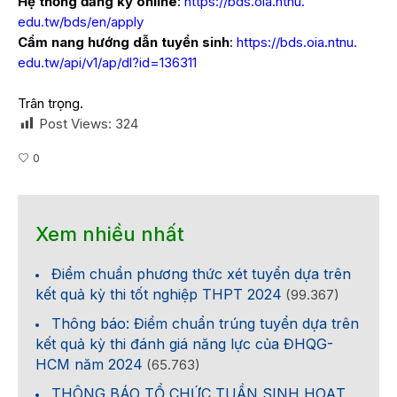
Hệ thống đăng ký online
:
https://bds.oia.ntnu.
edu.tw/bds/en/apply
Cẩm nang hướng dẫn tuyển sinh
:
https://bds.oia.ntnu.
edu.tw/api/v1/ap/dl?id=136311
Trân trọng.
Post Views:
324
0
Xem nhiều nhất
Điểm chuẩn phương thức xét tuyển dựa trên
kết quả kỳ thi tốt nghiệp THPT 2024
(99.367)
Thông báo: Điểm chuẩn trúng tuyển dựa trên
kết quả kỳ thi đánh giá năng lực của ĐHQG-
HCM năm 2024
(65.763)
THÔNG BÁO TỔ CHỨC TUẦN SINH HOẠT