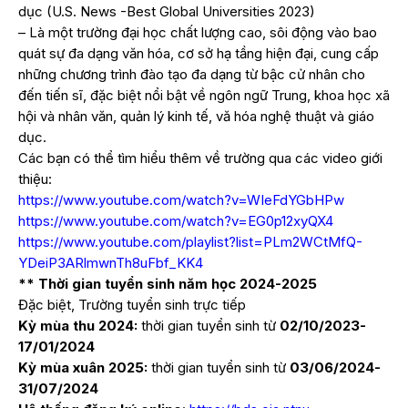
dục (U.S. News -Best Global Universities 2023)
– Là một trường đại học chất lượng cao, sôi động vào bao
quát sự đa dạng văn hóa, cơ sở hạ tầng hiện đại, cung cấp
những chương trình đào tạo đa dạng từ bậc cử nhân cho
đến tiến sĩ, đặc biệt nổi bật về ngôn ngữ Trung, khoa học xã
hội và nhân văn, quản lý kinh tế, vă hóa nghệ thuật và giáo
dục.
Các bạn có thể tìm hiểu thêm về trường qua các video giới
thiệu:
https://www.youtube.com/watch?
v=WIeFdYGbHPw
https://www.youtube.com/watch?
v=EG0p12xyQX4
https://www.youtube.com/
playlist?list=PLm2WCtMfQ-
YDeiP3ARlmwnTh8uFbf_KK4
** Thời gian tuyển sinh năm học 2024-2025
Đặc biệt, Trường tuyển sinh trực tiếp
Kỳ mùa thu 2024:
thời gian tuyển sinh từ
02/10/2023-
17/01/2024
Kỳ mùa xuân 2025:
thời gian tuyển sinh từ
03/06/2024-
31/07/2024