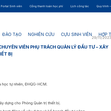
Portal Sinh viên
Cổng thanh toán học phí
Lịch công tác
Quy trình 
ĐÀO TẠO
NGHIÊN CỨU
CỰU SINH VIÊN
HỢP 
29/11/202
HUYÊN VIÊN PHỤ TRÁCH QUẢN LÝ ĐẦU TƯ – XÂY
ẾT BỊ
oa học tự nhiên, ĐHQG-HCM.
ây dựng cho Phòng Quản trị thiết bị.