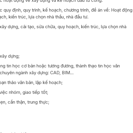
c hoạt động về xây dựng và kế hoạch đầu tư công.
 quy định, quy trình, kế hoạch, chương trình, đề án về: Hoạt động
ch, kiến trúc, lựa chọn nhà thầu, nhà đầu tư.
xây dựng, cải tạo, sửa chữa, quy hoạch, kiến trúc, lựa chọn nhà
 xây dựng;
ụng tin học cơ bản hoặc tương đương, thành thạo tin học văn
ọc chuyên ngành xây dựng: CAD, BIM…
oạn thảo văn bản, lập kế hoạch;
iệc nhóm, giao tiếp tốt;
ẹn, cẩn thận, trung thực;