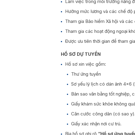
Làm việc trong môi trường năng độ
Hưởng mức lương và các chế độ p
Tham gia Bảo hiểm Xã hội và các 
Tham gia các hoạt động ngoại khóa
Được ưu tiên thời gian để tham g
HỒ SƠ DỰ TUYỂN
Hồ sơ xin việc gồm:
Thư ứng tuyển
Sơ yếu lý lịch có dán ảnh 4×6 
Bản sao văn bằng tốt nghiệp, c
Giấy khám sức khỏe không quá
Căn cước công dân (có sao y)
Giấy xác nhận nơi cư trú.
Bìa hồ sơ ghi rõ
“Hồ sơ ứng tuyển 