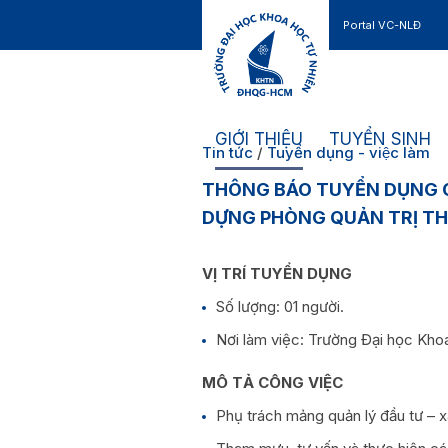
Portal VC-NLĐ
Liên hệ
GIỚI THIỆU
TUYỂN SINH
Tin tức
/
Tuyển dụng - việc làm
THÔNG BÁO TUYỂN DỤNG C
DỰNG PHÒNG QUẢN TRỊ THI
VỊ TRÍ TUYỂN DỤNG
Số lượng: 01 người.
Nơi làm việc: Trường Đại học Kh
MÔ TẢ CÔNG VIỆC
Phụ trách mảng quản lý đầu tư – x