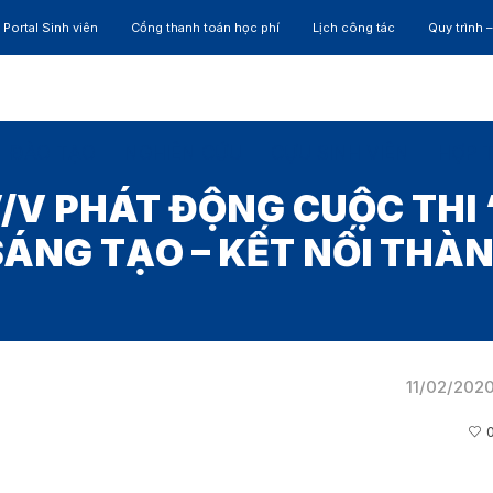
Portal Sinh viên
Cổng thanh toán học phí
Lịch công tác
Quy trình 
ĐÀO TẠO
NGHIÊN CỨU
CỰU SINH VIÊN
HỢP 
/V PHÁT ĐỘNG CUỘC THI 
SÁNG TẠO – KẾT NỐI THÀ
11/02/202