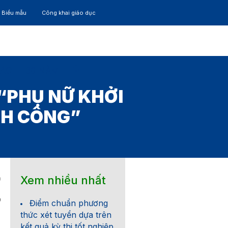
– Biểu mẫu
Công khai giáo dục
TÁC
30 NĂM
“PHỤ NỮ KHỞI
NH CÔNG”
Xem nhiều nhất
0
0
Điểm chuẩn phương
thức xét tuyển dựa trên
kết quả kỳ thi tốt nghiệp