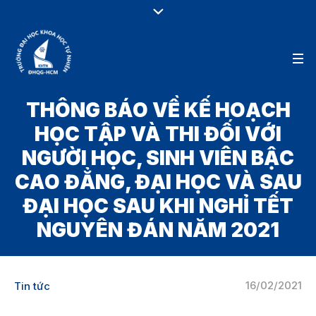
THÔNG BÁO VỀ KẾ HOẠCH
HỌC TẬP VÀ THI ĐỐI VỚI
NGƯỜI HỌC, SINH VIÊN BẬC
CAO ĐẲNG, ĐẠI HỌC VÀ SAU
ĐẠI HỌC SAU KHI NGHỈ TẾT
NGUYÊN ĐÁN NĂM 2021
16/02/2021
Tin tức