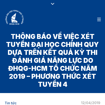
THÔNG BÁO VỀ VIỆC XÉT
TUYỂN ĐẠI HỌC CHÍNH QUY
DỰA TRÊN KẾT QUẢ KỲ THI
ĐÁNH GIÁ NĂNG LỰC DO
ĐHQG-HCM TỔ CHỨC NĂM
2019 – PHƯƠNG THỨC XÉT
TUYỂN 4
12/04/2019
Tin tức