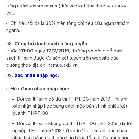
từng ngành/nhóm ngành (dựa vào kết quả thực tế của kỳ
thi).
Chỉ tiêu tối đa là 30% trên tổng chỉ tiêu của ngành/nhóm
ngành.
Công bố danh sách trúng tuyển
:
trước
17h00
ngày
17/7/201
9
, Trường sẽ công bố danh
sách thí sinh được ưu tiên xét tuyển trên website của
trường theo địa chỉ
hcmus.edu.vn
.
X
ác nhận nhập học
:
Hồ sơ xác nhận nhập học:
Đối với thí sinh có dự thi THPT QG năm 2019: Thí sinh
xác nhận nhập học bằng cách nộp bản chính phiếu kết
quả thi THPT QG.
Đối với thí sinh không dự thi THPT QG năm 2019, đã tốt
nghiệp THPT năm 2018 trở về trước: Thí sinh xác nhận
nhập học bằng cách nộp sao bằng tốt nghiệp trung học