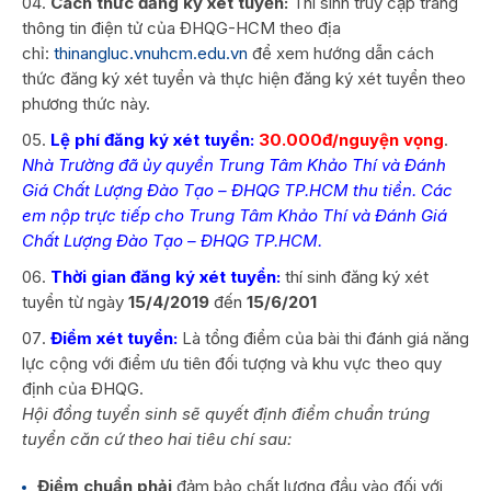
Cách thức đăng ký
xét tuyển
:
Thí sinh truy cập trang
thông tin điện tử của ĐHQG-HCM theo địa
chỉ:
thinangluc.vnuhcm.edu.vn
để xem hướng dẫn cách
thức đăng ký xét tuyển và thực hiện đăng ký xét tuyển theo
phương thức này.
Lệ phí đăng ký xét tuyển:
30.
000đ/nguyện vọng
.
Nhà Trường đã ủy quyền Trung Tâm Khảo Thí và Đánh
Giá Chất Lượng Đào Tạo – ĐHQG TP.HCM thu tiền. Các
em nộp trực tiếp cho Trung Tâm Khảo Thí và Đánh Giá
Chất Lượng Đào Tạo – ĐHQG TP.HCM.
Thời gian đăng ký xét tuyển:
thí sinh đăng ký xét
tuyển từ ngày
15
/4
/201
9
đến
15/6/201
Điểm xét tuyển
:
Là tổng điểm của bài thi đánh giá năng
lực cộng với điểm ưu tiên đối tượng và khu vực theo quy
định của ĐHQG.
Hội đồng tuyển sinh sẽ quyết định điểm chuẩn trúng
tuyển căn cứ theo hai tiêu chí sau:
Điểm chuẩn phải
đảm bảo chất lượng đầu vào đối với