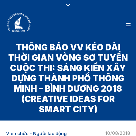
THÔNG BÁO VV KÉO DÀI
THỜI GIAN VÒNG SƠ TUYỂN
CUỘC THI: SÁNG KIẾN XÂY
DỰNG THÀNH PHỐ THÔNG
MINH – BÌNH DƯƠNG 2018
(CREATIVE IDEAS FOR
SMART CITY)
10/08/2018
Viên chức - Người lao động