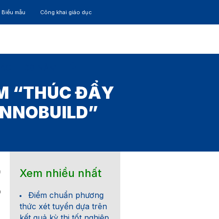
– Biểu mẫu
Công khai giáo dục
TÁC
30 NĂM
M “THÚC ĐẨY
INNOBUILD”
Xem nhiều nhất
0
0
Điểm chuẩn phương
thức xét tuyển dựa trên
kết quả kỳ thi tốt nghiệp