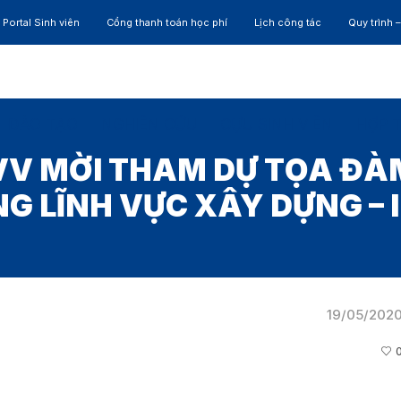
Portal Sinh viên
Cổng thanh toán học phí
Lịch công tác
Quy trình 
ĐÀO TẠO
NGHIÊN CỨU
CỰU SINH VIÊN
HỢP 
VV MỜI THAM DỰ TỌA ĐÀ
G LĨNH VỰC XÂY DỰNG – 
19/05/202