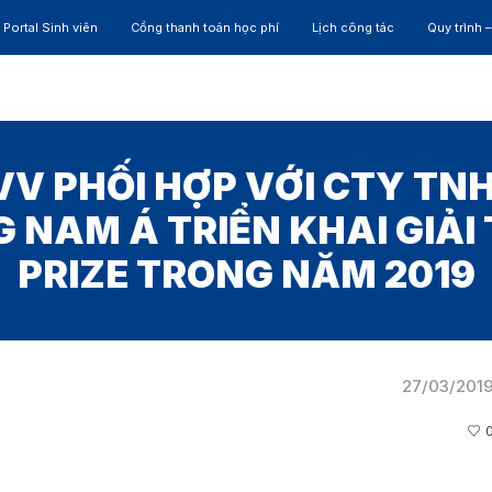
Portal Sinh viên
Cổng thanh toán học phí
Lịch công tác
Quy trình 
ĐÀO TẠO
NGHIÊN CỨU
CỰU SINH VIÊN
HỢP 
V PHỐI HỢP VỚI CTY TN
G NAM Á TRIỂN KHAI GIẢI
PRIZE TRONG NĂM 2019
27/03/201