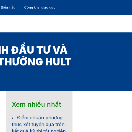
– Biểu mẫu
Công khai giáo dục
TÁC
30 NĂM
HH ĐẦU TƯ VÀ
 THƯỞNG HULT
Xem nhiều nhất
9
0
Điểm chuẩn phương
thức xét tuyển dựa trên
kết quả kỳ thi tốt nghiệp