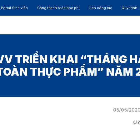
Portal Sinh viên
Cổng thanh toán học phí
Lịch công tác
Quy trình 
ĐÀO TẠO
NGHIÊN CỨU
CỰU SINH VIÊN
HỢP 
VV TRIỂN KHAI “THÁNG H
TOÀN THỰC PHẨM” NĂM 
05/05/202