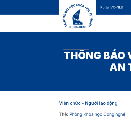
Portal VC-NLĐ
Liên hệ
GIỚI THIỆU
TUYỂN SINH
THÔNG BÁO 
AN 
Viên chức - Người lao động
Thẻ:
Phòng Khoa học Công nghệ