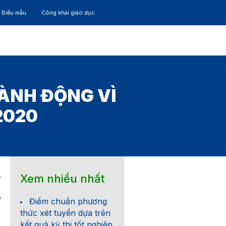
– Biểu mẫu
Công khai giáo dục
TÁC
30 NĂM
ÀNH ĐỘNG VÌ
2020
Xem nhiều nhất
0
0
Điểm chuẩn phương
thức xét tuyển dựa trên
kết quả kỳ thi tốt nghiệp