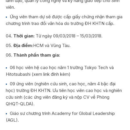
lãnh đạo, quản lý công nghệ và kỹ năng giao tiếp cho Sinh
viên.
Ứng viên tham dự sẽ được cấp giấy chứng nhận tham gia
chương trình trao đổi văn hóa do trường ĐH KHTN cấp.
Thời gian:
Từ ngày 09/03/2018 – 15/03/2018.
Địa điểm:
HCM và Vũng Tàu.
Thành phần tham gia:
06 học viên hệ cao học năm 1 trường Tokyo Tech và
Hitotsubashi (xem link đính kèm)
09 ứng viên (nghiên cứu sinh, cao học, năm 4 bậc đại
học) trường ĐH KHTN. Ưu tiên học viên cao học và nghiên
cứu sinh (các ứng viên đăng ký và nộp CV về Phòng
QHQT-QLDA).
Giáo sư chương trình Academy for Global Leadership
(AGL).