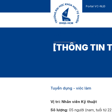
Portal VC-NLĐ
Liên hệ
GIỚI THIỆU
TUYỂN SINH
[THÔNG TIN 
Tuyển dụng - việc làm
Vị trí: Nhân viên Kỹ thuật
Sô lượng:
05 người (nam, tuổi từ 22