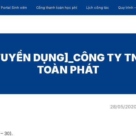
Portal Sinh viên
Cổng thanh toán học phí
Lịch công tác
Quy trình 
ĐÀO TẠO
NGHIÊN CỨU
CỰU SINH VIÊN
HỢP 
TUYỂN DỤNG]_CÔNG TY T
TOÀN PHÁT
28/05/202
 – 30).