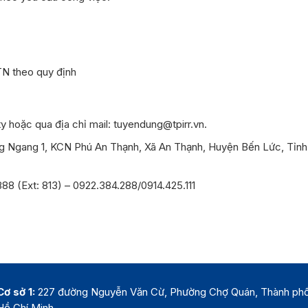
N theo quy định
ty hoặc qua địa chỉ mail:
tuyendung@tpirr.vn
.
 Ngang 1, KCN Phú An Thạnh, Xã An Thạnh, Huyện Bến Lức, Tỉnh
8 (Ext: 813) – 0922.384.288/0914.425.111
Cơ sở 1:
227 đường Nguyễn Văn Cừ, Phường Chợ Quán, Thành ph
Hồ Chí Minh