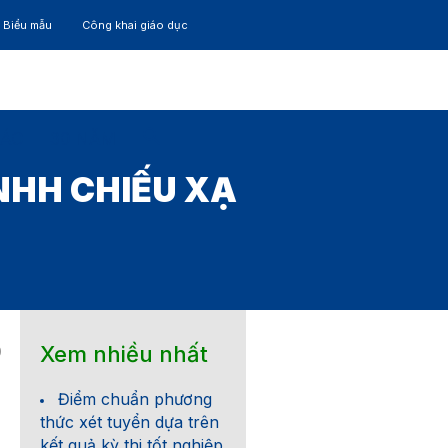
– Biểu mẫu
Công khai giáo dục
TÁC
30 NĂM
NHH CHIẾU XẠ
Xem nhiều nhất
0
Điểm chuẩn phương
thức xét tuyển dựa trên
kết quả kỳ thi tốt nghiệp