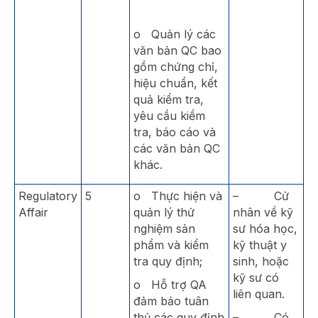
o Quản lý các
văn bản QC bao
gồm chứng chỉ,
hiệu chuẩn, kết
quả kiểm tra,
yêu cầu kiểm
tra, báo cáo và
các văn bản QC
khác.
Regulatory
5
o Thực hiện và
– Cử
Affair
quản lý thử
nhân về kỹ
nghiệm sản
sư hóa học,
phẩm và kiểm
kỹ thuật y
tra quy định;
sinh, hoặc
kỹ sư có
o Hỗ trợ QA
liên quan.
đảm bảo tuân
thủ các quy định
– Có