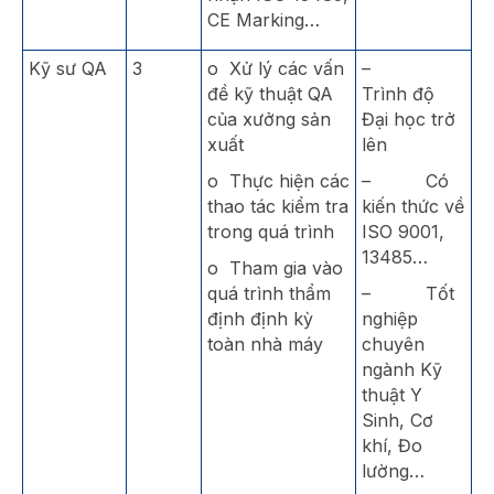
CE Marking…
Kỹ sư QA
3
o Xử lý các vấn
–
đề kỹ thuật QA
Trình độ
của xưởng sản
Đại học trở
xuất
lên
o Thực hiện các
– Có
thao tác kiểm tra
kiến thức về
trong quá trình
ISO 9001,
13485…
o Tham gia vào
quá trình thẩm
– Tốt
định định kỳ
nghiệp
toàn nhà máy
chuyên
ngành Kỹ
thuật Y
Sinh, Cơ
khí, Đo
lường…