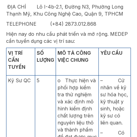
ĐỊA CHỈ Lô I-4b-2.1, Đường N3, Phường Long
Thạnh Mỹ, Khu Công Nghệ Cao, Quận 9, TPHCM
TELEPHONE (+84) 2873.012.868
Hiện nay do nhu cầu phát triển và mở rộng. MEDEP
cần tuyển dụng các vị trí sau:
VỊ TRÍ
SỐ
MÔ TẢ CÔNG
YÊU CẦU
CẦN
LƯỢNG
VIỆC CHUNG
TUYỂN
Kỹ Sư QC
5
o Thực hiện và
– Cử
phối hợp kiểm
nhân về kỹ
tra thử nghiệm
sư hóa học,
và xác định mô
kỹ thuật y
hình kiểm định
sinh, hoặc
chất lượng trên
kỹ sư có
nguyên liệu thô
liên quan.
và thành phẩm
– Có
để đạt được mục