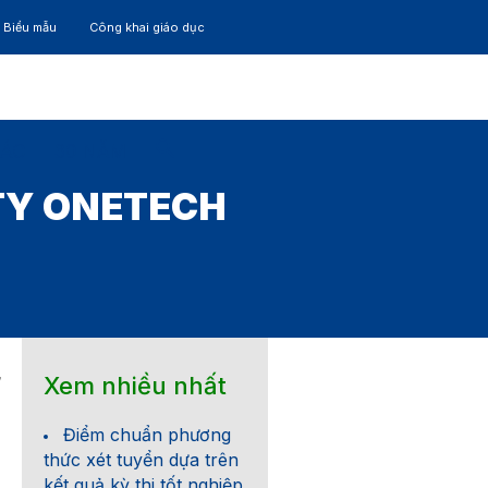
– Biểu mẫu
Công khai giáo dục
TÁC
30 NĂM
TY ONETECH
Xem nhiều nhất
7
Điểm chuẩn phương
thức xét tuyển dựa trên
kết quả kỳ thi tốt nghiệp