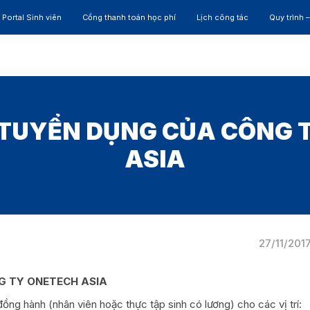
Portal Sinh viên
Cổng thanh toán học phí
Lịch công tác
Quy trình 
ĐÀO TẠO
NGHIÊN CỨU
CỰU SINH VIÊN
HỢP 
 TUYỂN DỤNG CỦA CÔNG 
ASIA
27/11/201
G TY ONETECH ASIA
ồng hành (nhân viên hoặc thực tập sinh có lương) cho các vị trí: