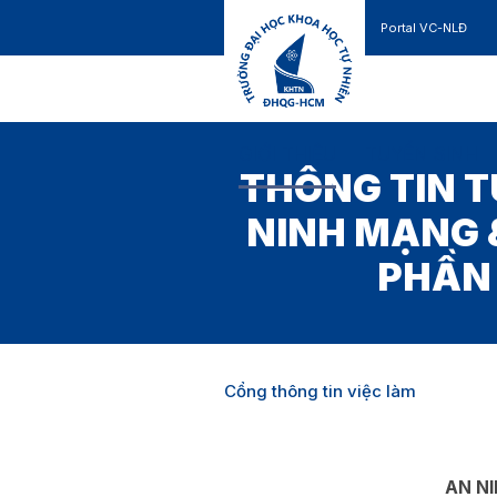
Portal VC-NLĐ
Liên hệ
GIỚI THIỆU
TUYỂN SINH
THÔNG TIN T
NINH MẠNG &
PHẦN
Cổng thông tin việc làm
AN N