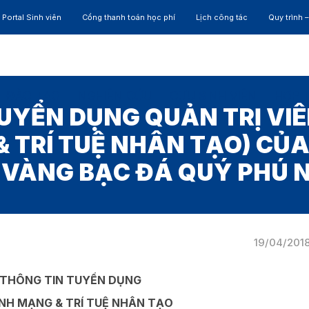
Portal Sinh viên
Cổng thanh toán học phí
Lịch công tác
Quy trình 
ĐÀO TẠO
NGHIÊN CỨU
CỰU SINH VIÊN
HỢP 
UYỂN DỤNG QUẢN TRỊ VIÊ
 TRÍ TUỆ NHÂN TẠO) CỦ
 VÀNG BẠC ĐÁ QUÝ PHÚ 
19/04/201
THÔNG TIN TUYỂN DỤNG
INH MẠNG & TRÍ TUỆ NHÂN TẠO