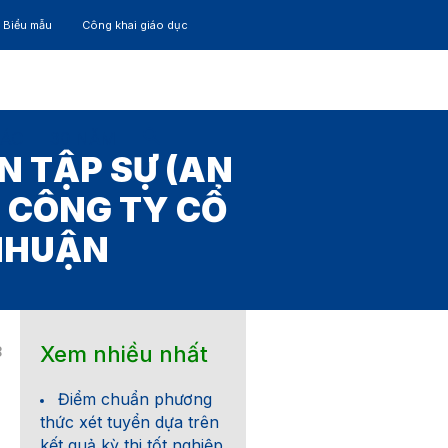
– Biểu mẫu
Công khai giáo dục
TÁC
30 NĂM
N TẬP SỰ (AN
A CÔNG TY CỔ
NHUẬN
Xem nhiều nhất
8
Điểm chuẩn phương
thức xét tuyển dựa trên
kết quả kỳ thi tốt nghiệp