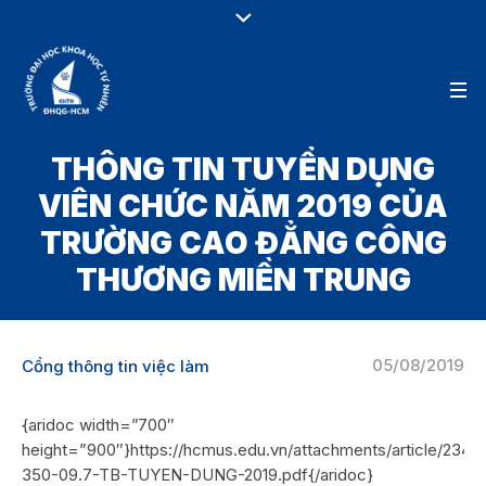
THÔNG TIN TUYỂN DỤNG
VIÊN CHỨC NĂM 2019 CỦA
TRƯỜNG CAO ĐẲNG CÔNG
THƯƠNG MIỀN TRUNG
05/08/2019
Cổng thông tin việc làm
{aridoc width=”700″
height=”900″}https://hcmus.edu.vn/attachments/article/2345
350-09.7-TB-TUYEN-DUNG-2019.pdf{/aridoc}